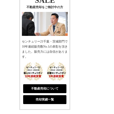
SALE
不動産売却をご検討中の方
センチュリー21千葉・茨城部門で
10年連続販売数No.1の表彰を頂き
ました。販売力には自信がありま
す。
不動産売却について
売却実績一覧