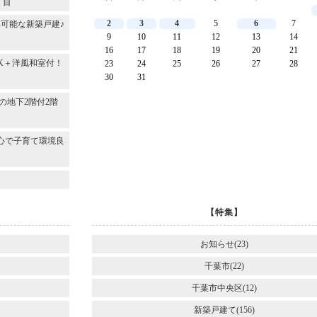
丁目
2
3
4
5
6
7
可能な新築戸建♪
9
10
11
12
13
14
16
17
18
19
20
21
DK＋洋風和室付！
23
24
25
26
27
28
30
31
～
の地下2階付2階
心で子育て環境良
【特集】
お知らせ(23)
千葉市(22)
千葉市中央区(12)
新築戸建て(156)