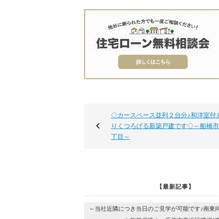
◇カースペース並列２台分♪和洋室付
りくつろげる新築戸建です◇～船橋市
丁目～
【最新記事】
～当社近隣につき当日のご見学が可能です♪南東