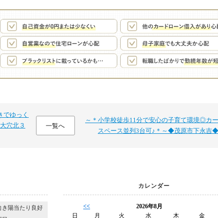
きでゆっく
～＊小学校徒歩11分で安心の子育て環境◎カ
大穴北３
一覧へ
スペース並列3台可♪＊～◆茂原市下永吉
カレンダー
<<
2026年8月
向き陽当たり良好
日
月
火
水
木
金