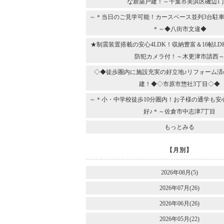
な新築戸建！～千葉市美浜区磯辺1
～＊当日のご見学可能！カースペース並列3台駐車
＊～◆八街市文違◆
★制震装置搭載の安心4LDK！収納豊富＆16帖L
防犯カメラ付！～木更津市請西
◇◆徒歩圏内に施設充実の好立地♪リフォーム済
建！◆◇市原市惣社3丁目◇◆
～＊小・中学校徒歩10分圏内！お子様の通学も安
好♪＊～佐倉市中志津7丁目
もっとみる
【月別】
2026年08月(5)
2026年07月(26)
2026年06月(26)
2026年05月(22)