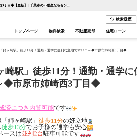
～＊JR内房線「姉ヶ崎駅」徒歩11分！通勤・通学に便利な立地です♪♪＊～◆市原市姉崎西3丁目◆【更新】 | 千葉市の不動産ならセンチュリー21千葉リアルティー
検索履歴
トップページ
物件検索
不動産売却
住宅ローン
千葉エリア
木更津エリア
線「姉ヶ崎駅」徒歩11分！通勤・通学に便利な立地です♪♪＊～◆市原市姉崎西3丁目◆
ヶ崎駅」徒歩11分！通勤・通学に
～◆市原市姉崎西3丁目◆
成済につき内覧可能
です
線「姉ヶ崎駅」
徒歩11分
の好立地
も
徒歩13分
でお子様の通学も安心
ペースは
並列2台
駐車可能です