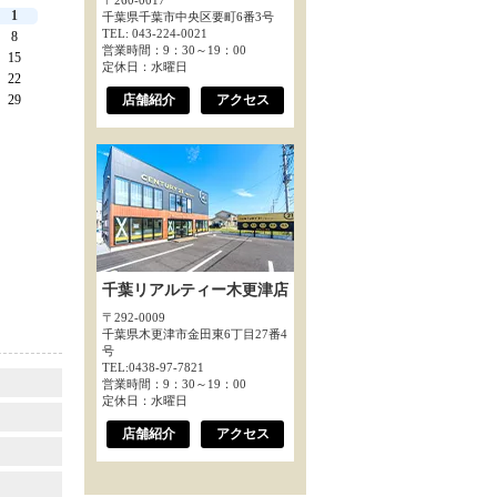
〒260-0017
1
千葉県千葉市中央区要町6番3号
TEL: 043-224-0021
8
営業時間：9：30～19：00
15
定休日：水曜日
22
29
店舗紹介
アクセス
千葉リアルティー木更津店
〒292-0009
千葉県木更津市金田東6丁目27番4
号
TEL:0438-97-7821
営業時間：9：30～19：00
定休日：水曜日
店舗紹介
アクセス