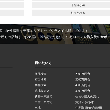
千葉県(64)
もっとみる
広い物件情報を千葉エリアトップクラスで掲載しています！
お近くの店舗までお気軽にご相談ください。住宅ローンや購入後のサポ
買いたい方
物件検索
2000万円台
町名検索
3000万円台
学区検索
4000万円台
現地販売会
5000万円台
新築一戸建て
住まい購入の流れ
中古一戸建て
賃貸VS持ち家
土地
住宅取得時の諸費用