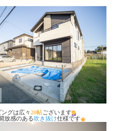
ビングは広々
20帖
ございます
開放感のある
吹き抜け
仕様です