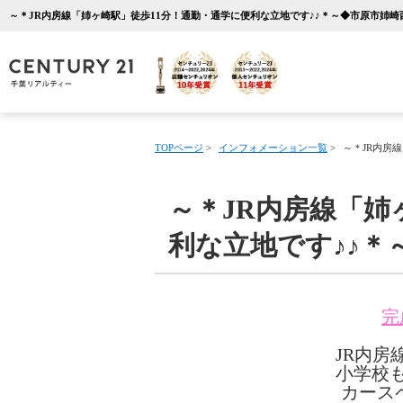
TOPページ
>
インフォメーション一覧
>
～＊JR内房
～＊JR内房線「姉
利な立地です♪♪＊
完
JR内房
小学校
カース