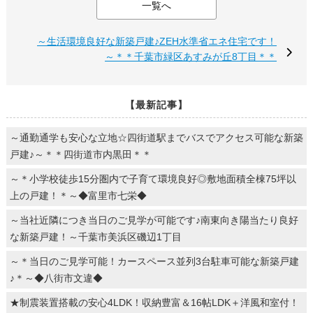
一覧へ
～生活環境良好な新築戸建♪ZEH水準省エネ住宅です！
～＊＊千葉市緑区あすみが丘8丁目＊＊
【最新記事】
～通勤通学も安心な立地☆四街道駅までバスでアクセス可能な新築
戸建♪～＊＊四街道市内黒田＊＊
～＊小学校徒歩15分圏内で子育て環境良好◎敷地面積全棟75坪以
上の戸建！＊～◆富里市七栄◆
～当社近隣につき当日のご見学が可能です♪南東向き陽当たり良好
な新築戸建！～千葉市美浜区磯辺1丁目
～＊当日のご見学可能！カースペース並列3台駐車可能な新築戸建
♪＊～◆八街市文違◆
★制震装置搭載の安心4LDK！収納豊富＆16帖LDK＋洋風和室付！