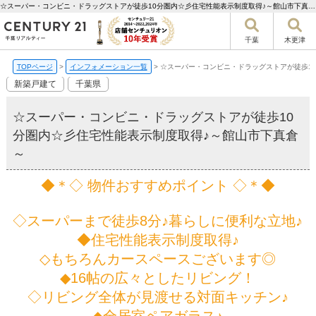
☆スーパー・コンビニ・ドラッグストアが徒歩10分圏内☆彡住宅性能表示制度取得♪～館山市下真倉～【更新】 | 千葉市の不動産ならセンチュリー21千葉リアルティー
千葉
木更津
TOPページ
>
インフォメーション一覧
>
☆スーパー・コンビニ・ドラッグストアが徒歩1
新築戸建て
千葉県
☆スーパー・コンビニ・ドラッグストアが徒歩10
分圏内☆彡住宅性能表示制度取得♪～館山市下真倉
～
◆＊◇ 物件おすすめポイント ◇＊◆
◇スーパーまで徒歩8分♪暮らしに便利な立地♪
◆住宅性能表示制度取得♪
◇もちろんカースペースございます◎
◆16帖の広々としたリビング！
◇リビング全体が見渡せる対面キッチン♪
◆全居室ペアガラス♪