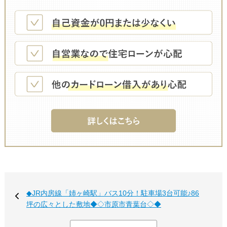
◆JR内房線「姉ヶ崎駅」バス10分！駐車場3台可能♪86
坪の広々とした敷地◆◇市原市青葉台◇◆