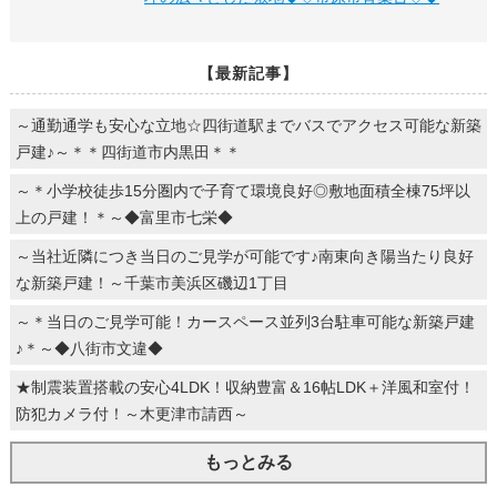
【最新記事】
～通勤通学も安心な立地☆四街道駅までバスでアクセス可能な新築
戸建♪～＊＊四街道市内黒田＊＊
～＊小学校徒歩15分圏内で子育て環境良好◎敷地面積全棟75坪以
上の戸建！＊～◆富里市七栄◆
～当社近隣につき当日のご見学が可能です♪南東向き陽当たり良好
な新築戸建！～千葉市美浜区磯辺1丁目
～＊当日のご見学可能！カースペース並列3台駐車可能な新築戸建
♪＊～◆八街市文違◆
★制震装置搭載の安心4LDK！収納豊富＆16帖LDK＋洋風和室付！
防犯カメラ付！～木更津市請西～
もっとみる