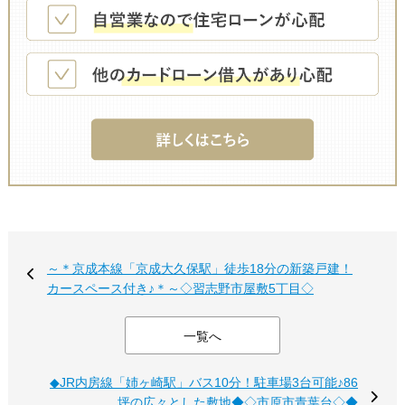
～＊京成本線「京成大久保駅」徒歩18分の新築戸建！
カースペース付き♪＊～◇習志野市屋敷5丁目◇
一覧へ
◆JR内房線「姉ヶ崎駅」バス10分！駐車場3台可能♪86
坪の広々とした敷地◆◇市原市青葉台◇◆