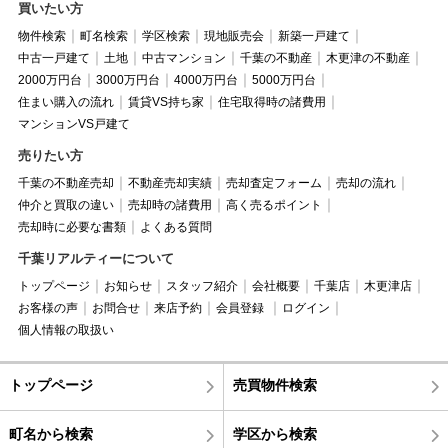
買いたい方
物件検索
町名検索
学区検索
現地販売会
新築一戸建て
中古一戸建て
土地
中古マンション
千葉の不動産
木更津の不動産
2000万円台
3000万円台
4000万円台
5000万円台
住まい購入の流れ
賃貸VS持ち家
住宅取得時の諸費用
マンションVS戸建て
売りたい方
千葉の不動産売却
不動産売却実績
売却査定フォーム
売却の流れ
仲介と買取の違い
売却時の諸費用
高く売るポイント
売却時に必要な書類
よくある質問
千葉リアルティーについて
トップページ
お知らせ
スタッフ紹介
会社概要
千葉店
木更津店
お客様の声
お問合せ
来店予約
会員登録
ログイン
個人情報の取扱い
トップページ
売買物件検索
町名から検索
学区から検索