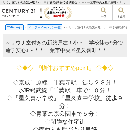
～サウナ室付きの新築戸建！小・中学校徒歩9分で通学安心♪～＊＊千葉市中央区星久喜町＊＊【更新】 | 千葉市の不動産ならセンチュリー21千葉リアルティー
千葉
木更津
TOPページ
>
インフォメーション一覧
>
～サウナ室付きの新築戸建！小・中学校徒歩9分
～サウナ室付きの新築戸建！小・中学校徒歩9分で
通学安心♪～＊＊千葉市中央区星久喜町＊＊
◇◆◇ 『物件おすすめpoint』 ◇◆◇
◇京成千原線「千葉寺駅」徒歩２８分！
◇JR総武線「千葉駅」車で１０分！
◇「星久喜小学校」「星久喜中学校」徒歩９
分！
◇青葉の森公園車で５分！
◇閑静な住宅街
◇南西向き陽当たり良好