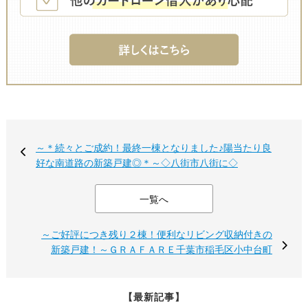
～＊続々とご成約！最終一棟となりました♪陽当たり良
好な南道路の新築戸建◎＊～◇八街市八街に◇
一覧へ
～ご好評につき残り２棟！便利なリビング収納付きの
新築戸建！～ＧＲＡＦＡＲＥ千葉市稲毛区小中台町
【最新記事】