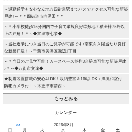
～通勤通学も安心な立地☆四街道駅までバスでアクセス可能な新築
戸建♪～＊＊四街道市内黒田＊＊
～＊小学校徒歩15分圏内で子育て環境良好◎敷地面積全棟75坪以
上の戸建！＊～◆富里市七栄◆
～当社近隣につき当日のご見学が可能です♪南東向き陽当たり良好
な新築戸建！～千葉市美浜区磯辺1丁目
～＊当日のご見学可能！カースペース並列3台駐車可能な新築戸建
♪＊～◆八街市文違◆
★制震装置搭載の安心4LDK！収納豊富＆16帖LDK＋洋風和室付！
防犯カメラ付！～木更津市請西～
もっとみる
カレンダー
2026年8月
<<
日
月
火
水
木
金
土