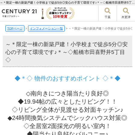
～＊限定一棟の新築戸建！小学校まで徒歩5分◎安心の子育て環境です♪＊～◇船橋市田喜野井5丁目◇【更新】 | 千葉市の不動産ならセンチュリー21千葉リアルティー
千葉
木更津
TOPページ
>
インフォメーション一覧
>
～＊限定一棟の新築戸建！小学校まで徒歩5分◎
～＊限定一棟の新築戸建！小学校まで徒歩5分◎安
心の子育て環境です♪＊～◇船橋市田喜野井5丁目
◇
◆＊◇ 物件のおすすめポイント ◇＊◆
◇南向きにつき陽当たり良好◎
◆19.94帖の広々としたリビング！！
◇リビング全体が見渡せる対面キッチン♪
◆24時間換気システムでシックハウス対策◎
◇全居室2面採光の明るい室内！
◆陽当たり良好なバルコニー♪