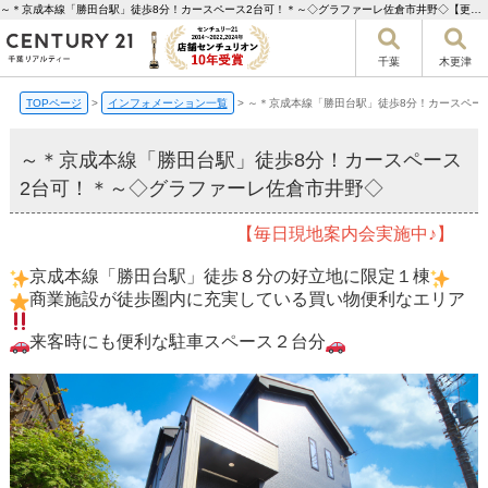
～＊京成本線「勝田台駅」徒歩8分！カースペース2台可！＊～◇グラファーレ佐倉市井野◇【更新】 | 千葉市の不動産ならセンチュリー21千葉リアルティー
千葉
木更津
TOPページ
>
インフォメーション一覧
>
～＊京成本線「勝田台駅」徒歩8分！カースペー
～＊京成本線「勝田台駅」徒歩8分！カースペース
2台可！＊～◇グラファーレ佐倉市井野◇
【毎日現地案内会実施中♪】
京成本線「勝田台駅」徒歩８分の好立地に限定１棟
商業施設が徒歩圏内に充実している買い物便利なエリア
来客時にも便利な駐車スペース２台分