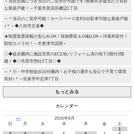
～当社近隣につき当日のご見学が可能です♪南東向き陽当たり良好
な新築戸建！～千葉市美浜区磯辺1丁目
～＊当日のご見学可能！カースペース並列3台駐車可能な新築戸建
♪＊～◆八街市文違◆
★制震装置搭載の安心4LDK！収納豊富＆16帖LDK＋洋風和室付！
防犯カメラ付！～木更津市請西～
◇◆徒歩圏内に施設充実の好立地♪リフォーム済の地下2階付2階
建！◆◇市原市惣社3丁目◇◆
～＊小・中学校徒歩10分圏内！お子様の通学も安心で子育て環境
良好♪＊～佐倉市中志津7丁目
もっとみる
カレンダー
2026年8月
<<
日
月
火
水
木
金
土
1
2
3
4
5
6
7
8