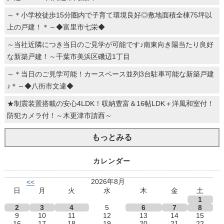
～＊小学校徒歩15分圏内で子育て環境良好◎敷地面積全棟75坪以
上の戸建！＊～◆富里市七栄◆
～当社近隣につき当日のご見学が可能です♪南東向き陽当たり良好
な新築戸建！～千葉市美浜区磯辺1丁目
～＊当日のご見学可能！カースペース並列3台駐車可能な新築戸建
♪＊～◆八街市文違◆
★制震装置搭載の安心4LDK！収納豊富＆16帖LDK＋洋風和室付！
防犯カメラ付！～木更津市請西～
もっとみる
カレンダー
2026年8月
<<
日
月
火
水
木
金
土
1
2
3
4
5
6
7
8
9
10
11
12
13
14
15
16
17
18
19
20
21
22