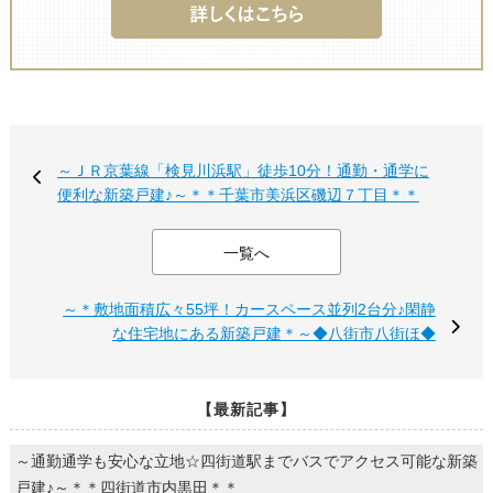
～ＪＲ京葉線「検見川浜駅」徒歩10分！通勤・通学に
便利な新築戸建♪～＊＊千葉市美浜区磯辺７丁目＊＊
一覧へ
～＊敷地面積広々55坪！カースペース並列2台分♪閑静
な住宅地にある新築戸建＊～◆八街市八街ほ◆
【最新記事】
～通勤通学も安心な立地☆四街道駅までバスでアクセス可能な新築
戸建♪～＊＊四街道市内黒田＊＊