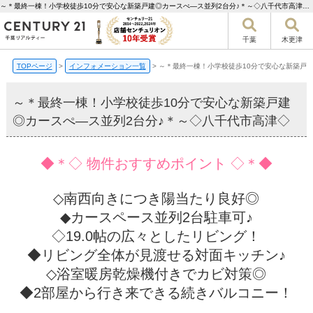
～＊最終一棟！小学校徒歩10分で安心な新築戸建◎カースぺ―ス並列2台分♪＊～◇八千代市高津◇【更新】 | 千葉市の不動産ならセンチュリー21千葉リアルティー
千葉
木更津
TOPページ
>
インフォメーション一覧
>
～＊最終一棟！小学校徒歩10分で安心な新築戸
～＊最終一棟！小学校徒歩10分で安心な新築戸建
◎カースぺ―ス並列2台分♪＊～◇八千代市高津◇
◆＊◇ 物件おすすめポイント ◇＊◆
◇南西向きにつき陽当たり良好◎
◆カースペース並列2台駐車可♪
◇19.0帖の広々としたリビング！
◆リビング全体が見渡せる対面キッチン♪
◇浴室暖房乾燥機付きでカビ対策◎
◆2部屋から行き来できる続きバルコニー！