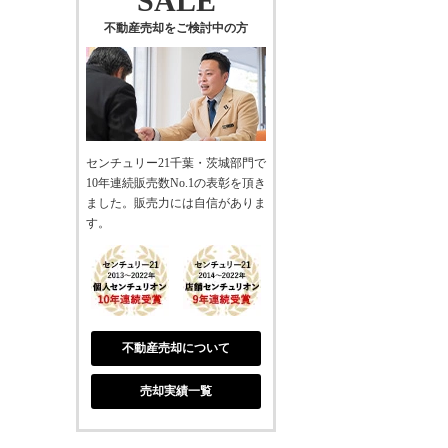
SALE
不動産売却をご検討中の方
センチュリー21千葉・茨城部門で
10年連続販売数No.1の表彰を頂き
ました。販売力には自信がありま
す。
不動産売却について
売却実績一覧