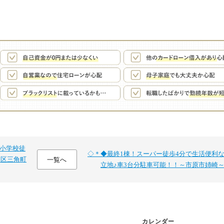
♪小学校徒
◇＊◆最終1棟！スーパー徒歩4分で生活便利
川区三角町
一覧へ
立地♪車3台分駐車可能！！～市原市姉崎
カレンダー