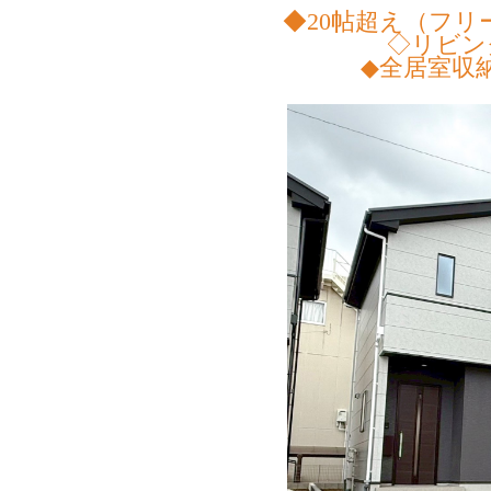
◆20帖超え（フ
◇リビン
◆全居室収