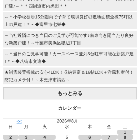
戸建♪～＊＊四街道市内黒田＊＊
～＊小学校徒歩15分圏内で子育て環境良好◎敷地面積全棟75坪以
上の戸建！＊～◆富里市七栄◆
～当社近隣につき当日のご見学が可能です♪南東向き陽当たり良好
な新築戸建！～千葉市美浜区磯辺1丁目
～＊当日のご見学可能！カースペース並列3台駐車可能な新築戸建
♪＊～◆八街市文違◆
★制震装置搭載の安心4LDK！収納豊富＆16帖LDK＋洋風和室付！
防犯カメラ付！～木更津市請西～
もっとみる
カレンダー
2026年8月
<<
日
月
火
水
木
金
土
1
2
3
4
5
6
7
8