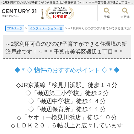
～2駅利用可◎のびのび子育てができる住環境の新築戸建です！～＊＊千葉市美浜区磯辺１丁目＊＊【更新】 | 千葉市の不動産ならセンチュリー21千葉リアルティー
千葉
木更津
TOPページ
>
インフォメーション一覧
>
～2駅利用可◎のびのび子育てができる住環境の
～2駅利用可◎のびのび子育てができる住環境の新
築戸建です！～＊＊千葉市美浜区磯辺１丁目＊＊
◆＊◇ 物件のおすすめポイント ◇＊◆
◇JR京葉線「検見川浜駅」徒歩１４分
◇「磯辺第三小学校」徒歩２分
◇「磯辺中学校」徒歩１４分
◇「磯辺保育所」徒歩１１分
◇「ヤオコー検見川浜店」徒歩１０分
◇ＬＤＫ２０．６帖以上と広々しています