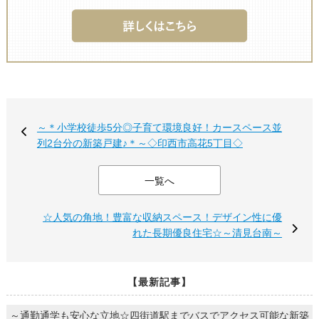
～＊小学校徒歩5分◎子育て環境良好！カースペース並
列2台分の新築戸建♪＊～◇印西市高花5丁目◇
一覧へ
☆人気の角地！豊富な収納スペース！デザイン性に優
れた長期優良住宅☆～清見台南～
【最新記事】
～通勤通学も安心な立地☆四街道駅までバスでアクセス可能な新築