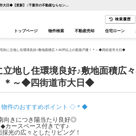
～＊閑静な住宅街に立地し住環境良好♪敷地面積広々46坪以上の新築戸建！＊～◆四街道市大日◆【更新】 | 千葉市の不動産ならセンチュリー21千葉リアルティー
検索履歴
トップページ
物件検索
不動産売却
住宅ローン
千葉エリア
木更津エリア
宅街に立地し住環境良好♪敷地面積広々46坪以上の新築戸建！＊～◆四街道市大日◆
立地し住環境良好♪敷地面積広々
！＊～◆四街道市大日◆
 物件のおすすめポイント ◇＊◆
南向きにつき陽当たり良好◎
◆カースペース付きです♪
面採光の広々としたリビング！