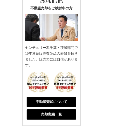
SALE
不動産売却をご検討中の方
センチュリー21千葉・茨城部門で
10年連続販売数No.1の表彰を頂き
ました。販売力には自信がありま
す。
不動産売却について
売却実績一覧