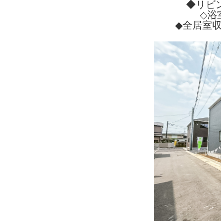
◆リビ
◇浴
◆全居室