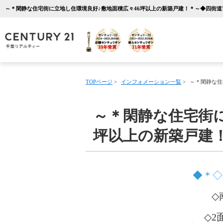
TOPページ
>
インフォメーション一覧
>
～＊閑静な住
～＊閑静な住宅街に
坪以上の新築戸建
◆＊◇
◇
◇2