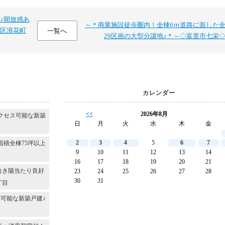
♪開放感あ
～＊商業施設徒歩圏内！全棟6ｍ道路に面した
区浪花町
一覧へ
29区画の大型分譲地♪＊～◇富里市七栄
カレンダー
<<
2026年8月
クセス可能な新築
日
月
火
水
木
金
2
3
4
5
6
7
面積全棟75坪以上
9
10
11
12
13
14
16
17
18
19
20
21
向き陽当たり良好
23
24
25
26
27
28
30
31
丁目
可能な新築戸建♪