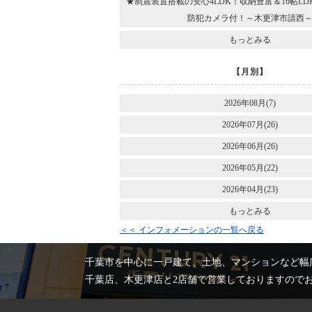
★制震装置搭載の安心4LDK！収納豊富＆16帖L
防犯カメラ付！～木更津市請西
もっとみる
【月別】
2026年08月(7)
2026年07月(26)
2026年06月(26)
2026年05月(22)
2026年04月(23)
もっとみる
＜＜ インフォメーションの一覧へ戻る
千葉市を中心に一戸建て、土地、マンションなど幅
千葉店、木更津店と2店舗で営業しておりますので