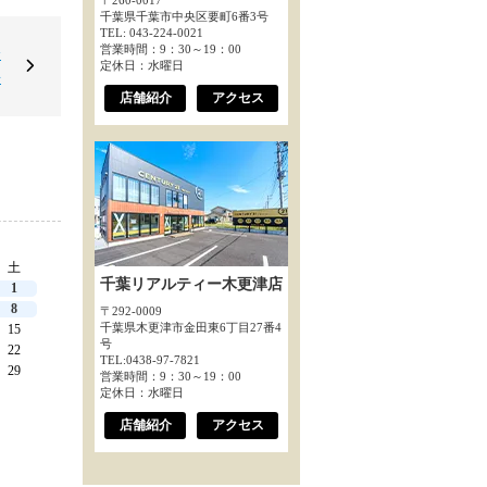
〒260-0017
千葉県千葉市中央区要町6番3号
TEL: 043-224-0021
営業時間：9：30～19：00
全
定休日：水曜日
◇
店舗紹介
アクセス
土
千葉リアルティー木更津店
1
8
〒292-0009
千葉県木更津市金田東6丁目27番4
15
号
22
TEL:0438-97-7821
29
営業時間：9：30～19：00
定休日：水曜日
店舗紹介
アクセス