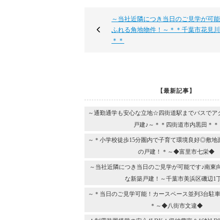
～当社近隣につき当日のご見学が可能
ふれる角地物件！～＊＊千葉市花見川
＊＊
【最新記事】
～通勤通学も安心な立地☆四街道駅までバスでア
戸建♪～＊＊四街道市内黒田＊＊
～＊小学校徒歩15分圏内で子育て環境良好◎敷地
の戸建！＊～◆富里市七栄◆
～当社近隣につき当日のご見学が可能です♪南東
な新築戸建！～千葉市美浜区磯辺1
～＊当日のご見学可能！カースペース並列3台駐車
＊～◆八街市文違◆