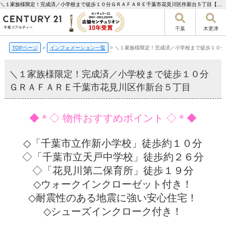
＼１家族様限定！完成済／小学校まで徒歩１０分ＧＲＡＦＡＲＥ千葉市花見川区作新台５丁目【更新】 | 千葉市の不動産ならセンチュリー21千葉リアルティー
千葉
木更津
TOPページ
>
インフォメーション一覧
>
＼１家族様限定！完成済／小学校まで徒歩１０分
＼１家族様限定！完成済／小学校まで徒歩１０分
ＧＲＡＦＡＲＥ千葉市花見川区作新台５丁目
◆＊◇ 物件おすすめポイント ◇＊◆
◇「千葉市立作新小学校」徒歩約１０分
◇「千葉市立天戸中学校」徒歩約２６分
◇「花見川第二保育所」徒歩１９分
◇ウォークインクローゼット付き！
◇耐震性のある地震に強い安心住宅！
◇シューズインクローク付き！