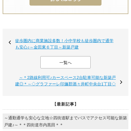
徒歩圏内に商業施設多数！小中学校も徒歩圏内で通学
も安心♪～金田東６丁目～新築戸建
一覧へ
～＊2路線利用可♪カースペース2台駐車可能な新築戸
建◎＊～◇グラファーレ印旛郡酒々井町中央台1丁目◇
【最新記事】
～通勤通学も安心な立地☆四街道駅までバスでアクセス可能な新築
戸建♪～＊＊四街道市内黒田＊＊