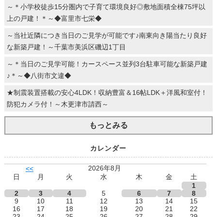
～＊小学校徒歩15分圏内で子育て環境良好◎敷地面積全棟75坪以
上の戸建！＊～◆富里市七栄◆
～当社近隣につき当日のご見学が可能です♪南東向き陽当たり良好
な新築戸建！～千葉市美浜区磯辺1丁目
～＊当日のご見学可能！カースペース並列3台駐車可能な新築戸建
♪＊～◆八街市文違◆
★制震装置搭載の安心4LDK！収納豊富＆16帖LDK＋洋風和室付！
防犯カメラ付！～木更津市請西～
もっとみる
カレンダー
2026年8月
<<
日
月
火
水
木
金
土
1
2
3
4
5
6
7
8
9
10
11
12
13
14
15
16
17
18
19
20
21
22
23
24
25
26
27
28
29