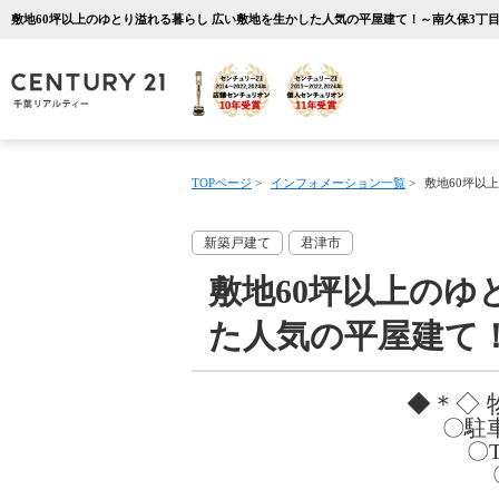
TOPページ
>
インフォメーション一覧
>
敷地60坪以
新築戸建て
君津市
敷地60坪以上のゆ
た人気の平屋建て
◆＊◇
〇駐
〇