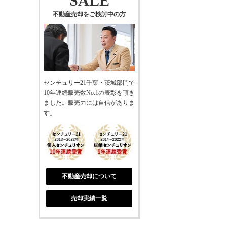
SALE
不動産売却をご検討中の方
センチュリー21千葉・茨城部門で
10年連続販売数No.1の表彰を頂き
ました。販売力には自信がありま
す。
不動産売却について
売却実績一覧