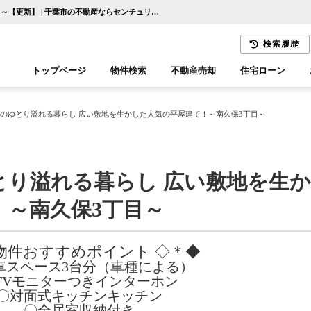
敷地60坪以上のゆとり溢れる暮らし 広い敷地を生かした人気の平屋建て！～南久保3丁目～【更新】 | 千葉市の不動産ならセンチュリー21千葉リアルティー
検索履歴
トップページ
物件検索
不動産売却
住宅ローン
千葉エリア
木更津エリア
上のゆとり溢れる暮らし 広い敷地を生かした人気の平屋建て！～南久保3丁目～
とり溢れる暮らし 広い敷地を生
！～南久保3丁目～
 物件おすすめポイント ◇＊◆
車スペース3台分（車種による）
TVモニターつきインターホン
〇対面式キッチンキッチン
〇全居室収納付き