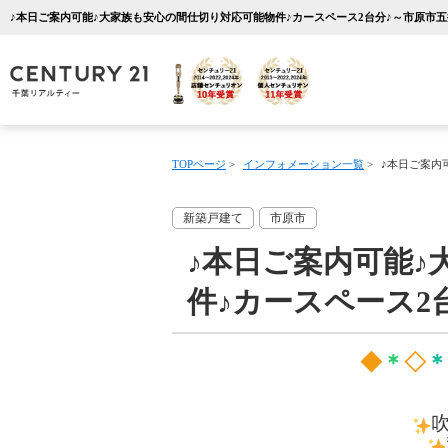
TOPページ
>
インフォメーション一覧
>
♪本日ご案内
新築戸建て
市原市
♪本日ご案内可能♪
件♪カースペース2
◆
＊
◇
＊