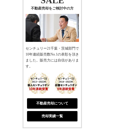
SALE
不動産売却をご検討中の方
センチュリー21千葉・茨城部門で
10年連続販売数No.1の表彰を頂き
ました。販売力には自信がありま
す。
不動産売却について
売却実績一覧