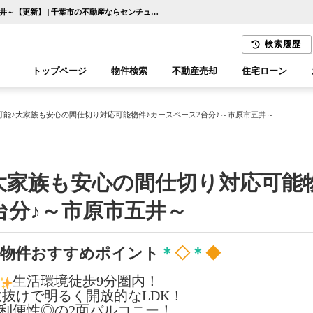
♪本日ご案内可能♪大家族も安心の間仕切り対応可能物件♪カースペース2台分♪～市原市五井～【更新】 | 千葉市の不動産ならセンチュリー21千葉リアルティー
検索履歴
トップページ
物件検索
不動産売却
住宅ローン
千葉エリア
木更津エリア
可能♪大家族も安心の間仕切り対応可能物件♪カースペース2台分♪～市原市五井～
大家族も安心の間仕切り対応可能
台分♪～市原市五井～
物件おすすめポイント
＊
◇
＊
◆
生活環境徒歩9分圏内！
吹抜けで明るく開放的なLDK！
利便性◎の2面バルコニー！