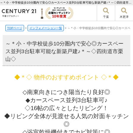
～＊小・中学校徒歩10分圏内で安心◎カースペース並列3台駐車可能な新築戸建♪＊～◇四街道市栗山◇【更新】 | 千葉市の不動産ならセンチュリー21千葉リアルティー
千葉
木更津
TOPページ
>
インフォメーション一覧
>
～＊小・中学校徒歩10分圏内で安心◎カースペ
～＊小・中学校徒歩10分圏内で安心◎カースペー
ス並列3台駐車可能な新築戸建♪＊～◇四街道市栗
山◇
◆＊◇ 物件のおすすめポイント ◇＊◆
◇南東向きにつき陽当たり良好◎
◆カースペース並列3台駐車可♪
◇16帖の広々としたリビング！
◆リビング全体が見渡せる人気の対面キッチン
◎
◇浴室乾燥機付きでカビ対策に◎