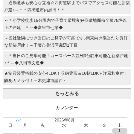
～通勤通学も安心な立地☆四街道駅までバスでアクセス可能な新築
戸建♪～＊＊四街道市内黒田＊＊
～＊小学校徒歩15分圏内で子育て環境良好◎敷地面積全棟75坪以
上の戸建！＊～◆富里市七栄◆
～当社近隣につき当日のご見学が可能です♪南東向き陽当たり良好
な新築戸建！～千葉市美浜区磯辺1丁目
～＊当日のご見学可能！カースペース並列3台駐車可能な新築戸建
♪＊～◆八街市文違◆
★制震装置搭載の安心4LDK！収納豊富＆16帖LDK＋洋風和室付！
防犯カメラ付！～木更津市請西～
もっとみる
カレンダー
2026年8月
<<
日
月
火
水
木
金
土
1