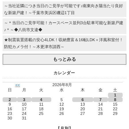
～当社近隣につき当日のご見学が可能です♪南東向き陽当たり良好
な新築戸建！～千葉市美浜区磯辺1丁目
～＊当日のご見学可能！カースペース並列3台駐車可能な新築戸建
♪＊～◆八街市文違◆
★制震装置搭載の安心4LDK！収納豊富＆16帖LDK＋洋風和室付！
防犯カメラ付！～木更津市請西～
もっとみる
カレンダー
2026年8月
<<
日
月
火
水
木
金
土
1
2
3
4
5
6
7
8
9
10
11
12
13
14
15
16
17
18
19
20
21
22
23
24
25
26
27
28
29
30
31
【月別】