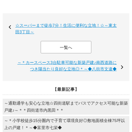
☆スーパーまで徒歩7分！生活に便利な立地！☆～東太
田3丁目～
一覧へ
～＊カースペース3台駐車可能な新築戸建♪南西道路に
つき陽当たり良好な立地◎＊～◆八街市文違◆
【最新記事】
～通勤通学も安心な立地☆四街道駅までバスでアクセス可能な新築
戸建♪～＊＊四街道市内黒田＊＊
～＊小学校徒歩15分圏内で子育て環境良好◎敷地面積全棟75坪以
上の戸建！＊～◆富里市七栄◆