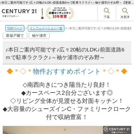
♪本日ご案内可能です♪広々20帖のLDK♪前面道路6ｍで駐車ラクラク♪～袖ケ浦市のぞみ野～【更新】 | 千葉市の不動産ならセンチュリー21千葉リアルティー
千葉
木更津
TOPページ
>
インフォメーション一覧
>
♪本日ご案内可能です♪広々20帖のLDK♪前面道
新築戸建て
袖ケ浦市
♪本日ご案内可能です♪広々20帖のLDK♪前面道路6
ｍで駐車ラクラク♪～袖ケ浦市のぞみ野～
◆＊◇＊
物件おすすめポイント
＊◇＊◆
◇南西向きにつき陽当たり良好！
◆カースペース2台分ございます◎
◇リビング全体が見渡せる対面キッチン！
◆大容量のシューズインC・ファミリークローク
付で収納豊富！