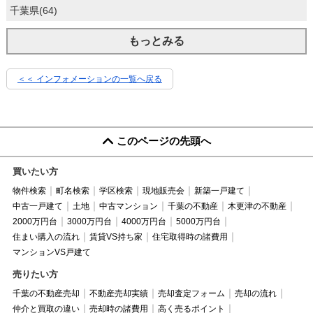
千葉県(64)
もっとみる
＜＜ インフォメーションの一覧へ戻る
このページの先頭へ
買いたい方
物件検索
町名検索
学区検索
現地販売会
新築一戸建て
中古一戸建て
土地
中古マンション
千葉の不動産
木更津の不動産
2000万円台
3000万円台
4000万円台
5000万円台
住まい購入の流れ
賃貸VS持ち家
住宅取得時の諸費用
マンションVS戸建て
売りたい方
千葉の不動産売却
不動産売却実績
売却査定フォーム
売却の流れ
仲介と買取の違い
売却時の諸費用
高く売るポイント