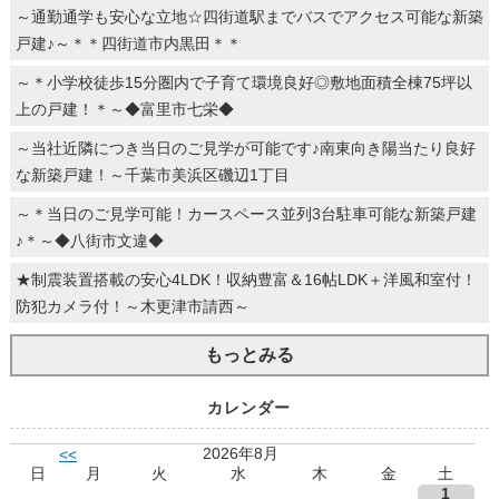
～通勤通学も安心な立地☆四街道駅までバスでアクセス可能な新築
戸建♪～＊＊四街道市内黒田＊＊
～＊小学校徒歩15分圏内で子育て環境良好◎敷地面積全棟75坪以
上の戸建！＊～◆富里市七栄◆
～当社近隣につき当日のご見学が可能です♪南東向き陽当たり良好
な新築戸建！～千葉市美浜区磯辺1丁目
～＊当日のご見学可能！カースペース並列3台駐車可能な新築戸建
♪＊～◆八街市文違◆
★制震装置搭載の安心4LDK！収納豊富＆16帖LDK＋洋風和室付！
防犯カメラ付！～木更津市請西～
もっとみる
カレンダー
2026年8月
<<
日
月
火
水
木
金
土
1