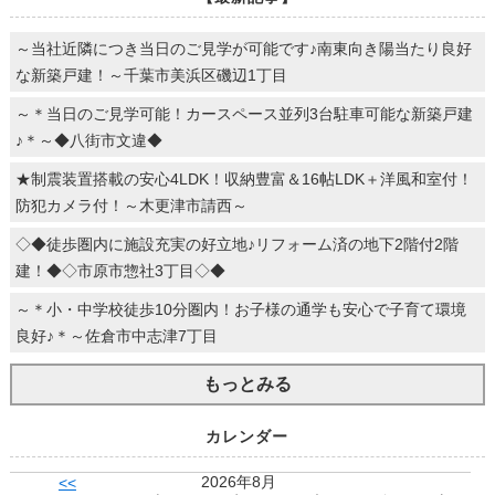
～当社近隣につき当日のご見学が可能です♪南東向き陽当たり良好
な新築戸建！～千葉市美浜区磯辺1丁目
～＊当日のご見学可能！カースペース並列3台駐車可能な新築戸建
♪＊～◆八街市文違◆
★制震装置搭載の安心4LDK！収納豊富＆16帖LDK＋洋風和室付！
防犯カメラ付！～木更津市請西～
◇◆徒歩圏内に施設充実の好立地♪リフォーム済の地下2階付2階
建！◆◇市原市惣社3丁目◇◆
～＊小・中学校徒歩10分圏内！お子様の通学も安心で子育て環境
良好♪＊～佐倉市中志津7丁目
もっとみる
カレンダー
2026年8月
<<