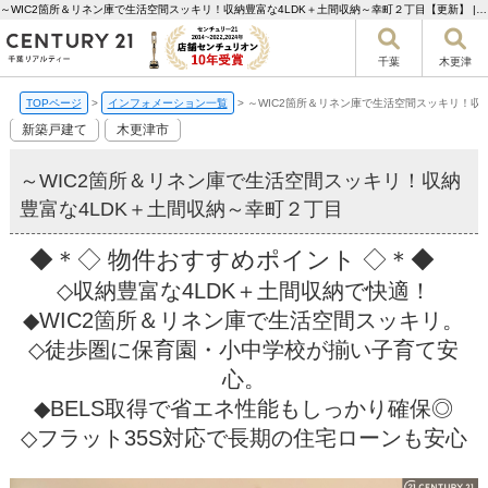
～WIC2箇所＆リネン庫で生活空間スッキリ！収納豊富な4LDK＋土間収納～幸町２丁目【更新】 | 千葉市の不動産ならセンチュリー21千葉リアルティー
千葉
木更津
TOPページ
>
インフォメーション一覧
>
～WIC2箇所＆リネン庫で生活空間スッキリ！収
新築戸建て
木更津市
～WIC2箇所＆リネン庫で生活空間スッキリ！収納
豊富な4LDK＋土間収納～幸町２丁目
◆＊◇ 物件おすすめポイント ◇＊◆
◇収納豊富な4LDK＋土間収納で快適！
◆WIC2箇所＆リネン庫で生活空間スッキリ。
◇徒歩圏に保育園・小中学校が揃い子育て安
心。
◆BELS取得で省エネ性能もしっかり確保◎
◇フラット35S対応で長期の住宅ローンも安心