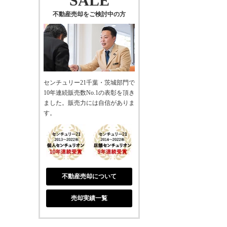
SALE
不動産売却をご検討中の方
センチュリー21千葉・茨城部門で
10年連続販売数No.1の表彰を頂き
ました。販売力には自信がありま
す。
不動産売却について
売却実績一覧