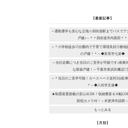
【最新記事】
～通勤通学も安心な立地☆四街道駅までバスでア
戸建♪～＊＊四街道市内黒田＊＊
～＊小学校徒歩15分圏内で子育て環境良好◎敷地
の戸建！＊～◆富里市七栄◆
～当社近隣につき当日のご見学が可能です♪南東
な新築戸建！～千葉市美浜区磯辺1
～＊当日のご見学可能！カースペース並列3台駐車
＊～◆八街市文違◆
★制震装置搭載の安心4LDK！収納豊富＆16帖L
防犯カメラ付！～木更津市請西
もっとみる
【月別】