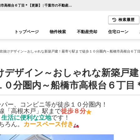
＊リビングは吹抜けデザイン～おしゃれな新築戸建！最寄り駅まで徒歩１０分圏内～船橋市高根台６丁目＊【更新】 | 千葉市の不動産ならセンチュリー21千葉リアルティー
検索履歴
トップページ
物件検索
不動産売却
住宅ローン
千葉エリア
木更津エリア
吹抜けデザイン～おしゃれな新築戸建！最寄り駅まで徒歩１０分圏内～船橋市高根台６丁
けデザイン～おしゃれな新築戸建
１０分圏内～船橋市高根台６丁目
ーパー、コンビニ等が徒歩１０分圏内！
線「高根木戸」駅まで
徒歩８分
生活に便利な立地
です！
ちろん。
カースペース付き