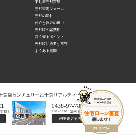
不動産売却実績
売却査定フォーム
売却の流れ
仲介と買取の違い
売却時の諸費用
高く売るポイント
売却時に必要な書類
よくある質問
千葉店
センチュリー21千葉リアルティー木更津店
21
0438-97-7821
日：水曜日
9:30～19:00 定休日：水曜日
WEB来店予約