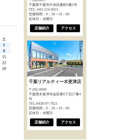
〒260-0017
千葉県千葉市中央区要町6番3号
TEL: 043-224-0021
営業時間：9：30～19：00
定休日：水曜日
店舗紹介
アクセス
土
1
8
15
22
29
千葉リアルティー木更津店
〒292-0009
千葉県木更津市金田東6丁目27番4
号
TEL:0438-97-7821
営業時間：9：30～19：00
定休日：水曜日
店舗紹介
アクセス