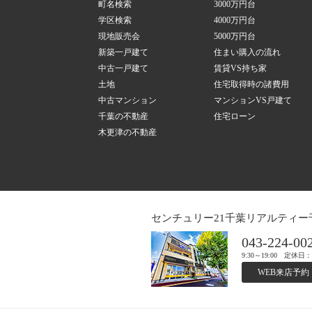
町名検索
3000万円台
学区検索
4000万円台
現地販売会
5000万円台
新築一戸建て
住まい購入の流れ
中古一戸建て
賃貸VS持ち家
土地
住宅取得時の諸費用
中古マンション
マンションVS戸建て
千葉の不動産
住宅ローン
木更津の不動産
センチュリー21千葉リアルティー
043-224-00
9:30～19:00 定休
WEB来店予約