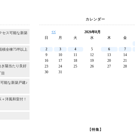
カレンダー
<<
2026年8月
クセス可能な新築
日
月
火
水
木
金
2
3
4
5
6
7
面積全棟75坪以上
9
10
11
12
13
14
16
17
18
19
20
21
向き陽当たり良好
23
24
25
26
27
28
30
31
丁目
可能な新築戸建♪
DK＋洋風和室付！
～
【特集】