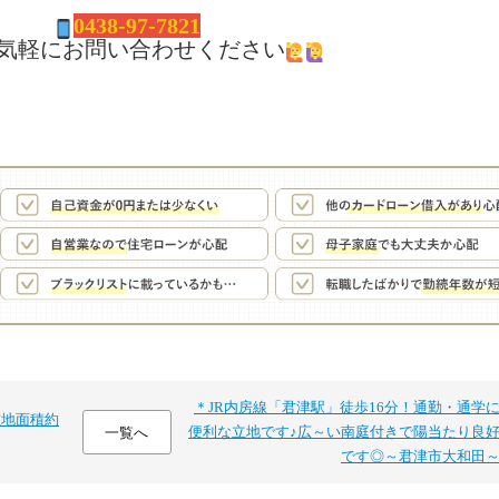
04
38-97-7821
気軽にお問い合わせください
＊JR内房線「君津駅」徒歩16分！通勤・通学
敷地面積約
便利な立地です♪広～い南庭付きで陽当たり良
一覧へ
です◎～君津市大和田