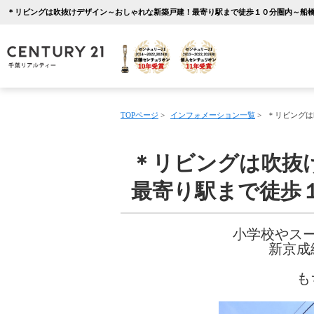
TOPページ
>
インフォメーション一覧
>
＊リビングは
＊リビングは吹抜
最寄り駅まで徒歩
小学校やス
新京成
も