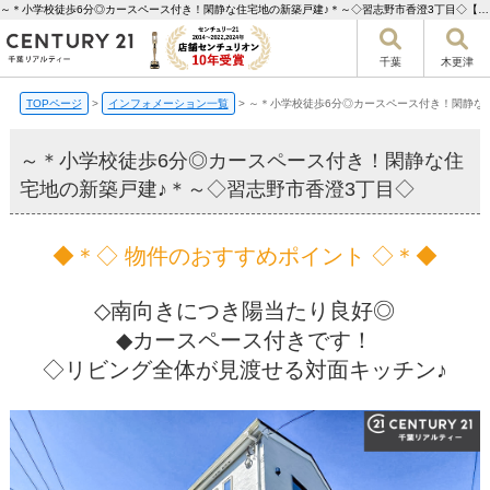
～＊小学校徒歩6分◎カースペース付き！閑静な住宅地の新築戸建♪＊～◇習志野市香澄3丁目◇【更新】 | 千葉市の不動産ならセンチュリー21千葉リアルティー
千葉
木更津
TOPページ
>
インフォメーション一覧
>
～＊小学校徒歩6分◎カースペース付き！閑静な
～＊小学校徒歩6分◎カースペース付き！閑静な住
宅地の新築戸建♪＊～◇習志野市香澄3丁目◇
◆＊◇ 物件のおすすめポイント ◇＊◆
◇南向きにつき陽当たり良好◎
◆カースペース付きです！
◇リビング全体が見渡せる対面キッチン♪