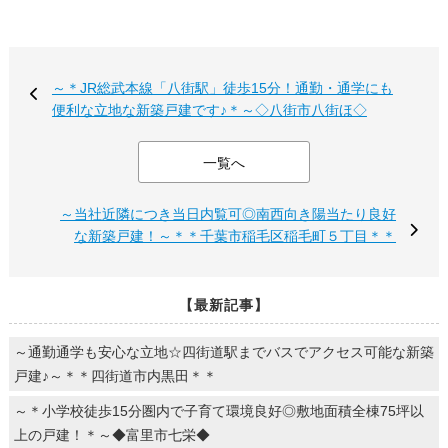
～＊JR総武本線「八街駅」徒歩15分！通勤・通学にも
便利な立地な新築戸建です♪＊～◇八街市八街ほ◇
一覧へ
～当社近隣につき当日内覧可◎南西向き陽当たり良好
な新築戸建！～＊＊千葉市稲毛区稲毛町５丁目＊＊
【最新記事】
～通勤通学も安心な立地☆四街道駅までバスでアクセス可能な新築
戸建♪～＊＊四街道市内黒田＊＊
～＊小学校徒歩15分圏内で子育て環境良好◎敷地面積全棟75坪以
上の戸建！＊～◆富里市七栄◆