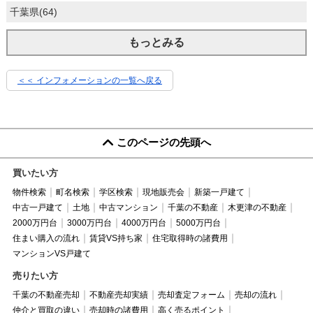
千葉県(64)
もっとみる
＜＜ インフォメーションの一覧へ戻る
このページの先頭へ
買いたい方
物件検索
町名検索
学区検索
現地販売会
新築一戸建て
中古一戸建て
土地
中古マンション
千葉の不動産
木更津の不動産
2000万円台
3000万円台
4000万円台
5000万円台
住まい購入の流れ
賃貸VS持ち家
住宅取得時の諸費用
マンションVS戸建て
売りたい方
千葉の不動産売却
不動産売却実績
売却査定フォーム
売却の流れ
仲介と買取の違い
売却時の諸費用
高く売るポイント