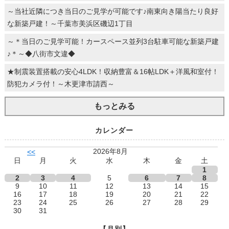
～当社近隣につき当日のご見学が可能です♪南東向き陽当たり良好
な新築戸建！～千葉市美浜区磯辺1丁目
～＊当日のご見学可能！カースペース並列3台駐車可能な新築戸建
♪＊～◆八街市文違◆
★制震装置搭載の安心4LDK！収納豊富＆16帖LDK＋洋風和室付！
防犯カメラ付！～木更津市請西～
もっとみる
カレンダー
2026年8月
<<
日
月
火
水
木
金
土
1
2
3
4
5
6
7
8
9
10
11
12
13
14
15
16
17
18
19
20
21
22
23
24
25
26
27
28
29
30
31
【月別】