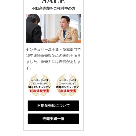
SALE
不動産売却をご検討中の方
センチュリー21千葉・茨城部門で
10年連続販売数No.1の表彰を頂き
ました。販売力には自信がありま
す。
不動産売却について
売却実績一覧