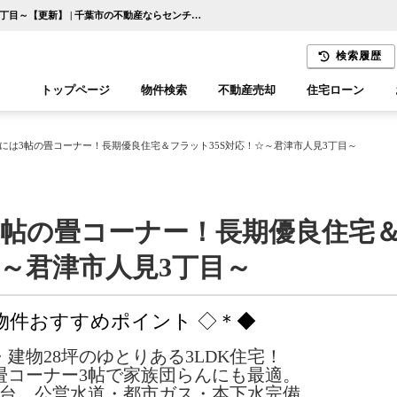
☆リビング横には3帖の畳コーナー！長期優良住宅＆フラット35S対応！☆～君津市人見3丁目～【更新】 | 千葉市の不動産ならセンチュリー21千葉リアルティー
検索履歴
トップページ
物件検索
不動産売却
住宅ローン
千葉エリア
木更津エリア
には3帖の畳コーナー！長期優良住宅＆フラット35S対応！☆～君津市人見3丁目～
3帖の畳コーナー！長期優良住宅
☆～君津市人見3丁目～
 物件おすすめポイント ◇＊◆
・建物28坪のゆとりある3LDK住宅！
＋畳コーナー3帖で家族団らんにも最適。
2台、公営水道・都市ガス・本下水完備。