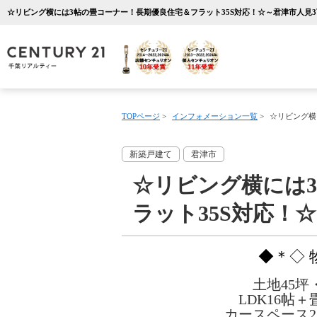
TOPページ
>
インフォメーション一覧
>
☆リビング横
新築戸建て
君津市
☆リビング横には
ラット35S対応！
◆＊◇
土地45坪
LDK16帖
カースペース