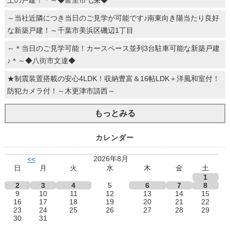
上の戸建！＊～◆富里市七栄◆
～当社近隣につき当日のご見学が可能です♪南東向き陽当たり良好
な新築戸建！～千葉市美浜区磯辺1丁目
～＊当日のご見学可能！カースペース並列3台駐車可能な新築戸建
♪＊～◆八街市文違◆
★制震装置搭載の安心4LDK！収納豊富＆16帖LDK＋洋風和室付！
防犯カメラ付！～木更津市請西～
もっとみる
カレンダー
2026年8月
<<
日
月
火
水
木
金
土
1
2
3
4
5
6
7
8
9
10
11
12
13
14
15
16
17
18
19
20
21
22
23
24
25
26
27
28
29
30
31