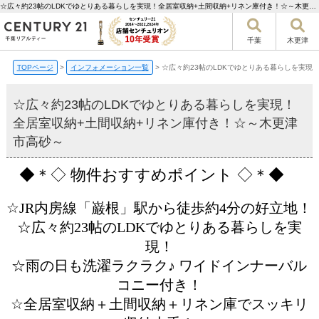
☆広々約23帖のLDKでゆとりある暮らしを実現！全居室収納+土間収納+リネン庫付き！☆～木更津市高砂～【更新】 | 千葉市の不動産ならセンチュリー21千葉リアルティー
千葉
木更津
TOPページ
>
インフォメーション一覧
>
☆広々約23帖のLDKでゆとりある暮らしを実現
☆広々約23帖のLDKでゆとりある暮らしを実現！
全居室収納+土間収納+リネン庫付き！☆～木更津
市高砂～
◆＊◇ 物件おすすめポイント ◇＊◆
☆JR内房線「巌根」駅から徒歩約4分の好立地！
☆広々約23帖のLDKでゆとりある暮らしを実
現！
☆雨の日も洗濯ラクラク♪ ワイドインナーバル
コニー付き！
☆全居室収納＋土間収納＋リネン庫でスッキリ