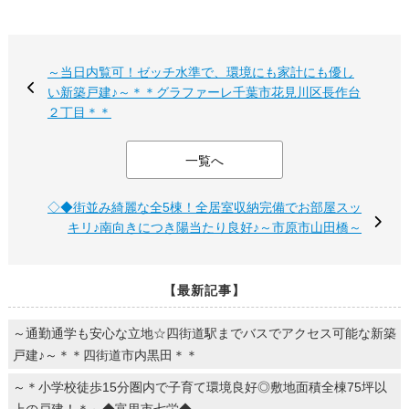
～当日内覧可！ゼッチ水準で、環境にも家計にも優し
い新築戸建♪～＊＊グラファーレ千葉市花見川区長作台
２丁目＊＊
一覧へ
◇◆街並み綺麗な全5棟！全居室収納完備でお部屋スッ
キリ♪南向きにつき陽当たり良好♪～市原市山田橋～
【最新記事】
～通勤通学も安心な立地☆四街道駅までバスでアクセス可能な新築
戸建♪～＊＊四街道市内黒田＊＊
～＊小学校徒歩15分圏内で子育て環境良好◎敷地面積全棟75坪以