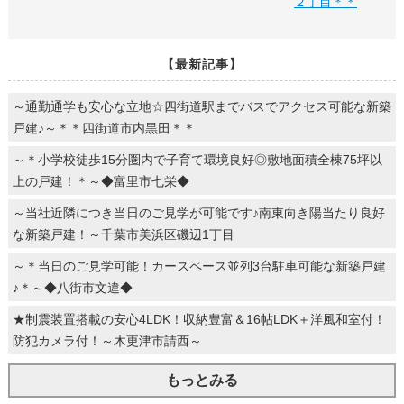
２丁目＊＊
【最新記事】
～通勤通学も安心な立地☆四街道駅までバスでアクセス可能な新築
戸建♪～＊＊四街道市内黒田＊＊
～＊小学校徒歩15分圏内で子育て環境良好◎敷地面積全棟75坪以
上の戸建！＊～◆富里市七栄◆
～当社近隣につき当日のご見学が可能です♪南東向き陽当たり良好
な新築戸建！～千葉市美浜区磯辺1丁目
～＊当日のご見学可能！カースペース並列3台駐車可能な新築戸建
♪＊～◆八街市文違◆
★制震装置搭載の安心4LDK！収納豊富＆16帖LDK＋洋風和室付！
防犯カメラ付！～木更津市請西～
もっとみる