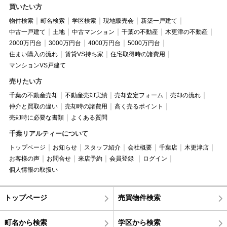
買いたい方
物件検索
町名検索
学区検索
現地販売会
新築一戸建て
中古一戸建て
土地
中古マンション
千葉の不動産
木更津の不動産
2000万円台
3000万円台
4000万円台
5000万円台
住まい購入の流れ
賃貸VS持ち家
住宅取得時の諸費用
マンションVS戸建て
売りたい方
千葉の不動産売却
不動産売却実績
売却査定フォーム
売却の流れ
仲介と買取の違い
売却時の諸費用
高く売るポイント
売却時に必要な書類
よくある質問
千葉リアルティーについて
トップページ
お知らせ
スタッフ紹介
会社概要
千葉店
木更津店
お客様の声
お問合せ
来店予約
会員登録
ログイン
個人情報の取扱い
トップページ
売買物件検索
町名から検索
学区から検索