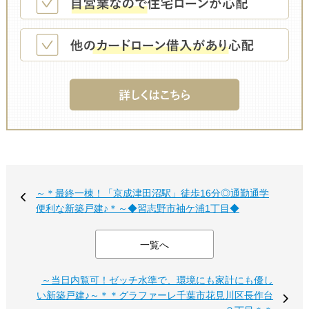
～＊最終一棟！「京成津田沼駅」徒歩16分◎通勤通学
便利な新築戸建♪＊～◆習志野市袖ケ浦1丁目◆
一覧へ
～当日内覧可！ゼッチ水準で、環境にも家計にも優し
い新築戸建♪～＊＊グラファーレ千葉市花見川区長作台