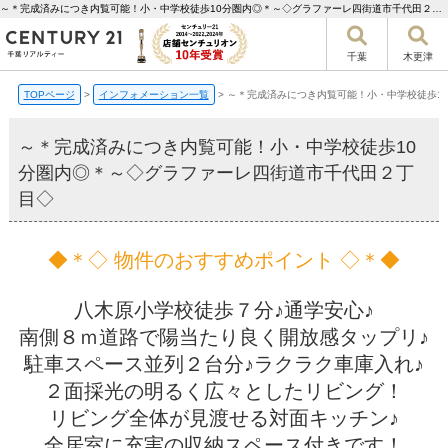
～＊完成済みにつき内覧可能！小・中学校徒歩10分圏内◎＊～◇グラファーレ四街道市千代田２丁目◇【更新】 | 千葉市の不動産ならセンチュリー21千葉リアルティー
千葉
木更津
TOPページ
>
インフォメーション一覧
>
～＊完成済みにつき内覧可能！小・中学校徒歩1
～＊完成済みにつき内覧可能！小・中学校徒歩10
分圏内◎＊～◇グラファーレ四街道市千代田２丁
目◇
◆＊◇ 物件のおすすめポイント ◇＊◆
八木原小学校徒歩７分♪通学安心♪
南側８ｍ道路で陽当たり良く開放感タップリ♪
駐車スペース並列２台分♪ラクラク車庫入れ♪
２面採光の明るく広々としたリビング！
リビング全体が見渡せる対面キッチン♪
全居室に充実の収納スペース付きです！