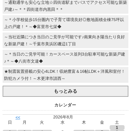
～通勤通学も安心な立地☆四街道駅までバスでアクセス可能な新築
戸建♪～＊＊四街道市内黒田＊＊
～＊小学校徒歩15分圏内で子育て環境良好◎敷地面積全棟75坪以
上の戸建！＊～◆富里市七栄◆
～当社近隣につき当日のご見学が可能です♪南東向き陽当たり良好
な新築戸建！～千葉市美浜区磯辺1丁目
～＊当日のご見学可能！カースペース並列3台駐車可能な新築戸建
♪＊～◆八街市文違◆
★制震装置搭載の安心4LDK！収納豊富＆16帖LDK＋洋風和室付！
防犯カメラ付！～木更津市請西～
もっとみる
カレンダー
2026年8月
<<
日
月
火
水
木
金
土
1