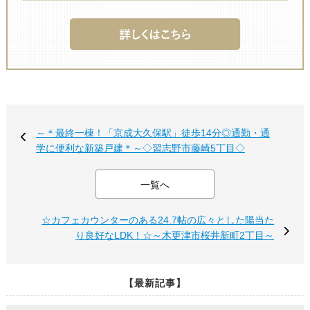
～＊最終一棟！「京成大久保駅」徒歩14分◎通勤・通
学に便利な新築戸建＊～◇習志野市藤崎5丁目◇
一覧へ
☆カフェカウンターのある24.7帖の広々とした陽当た
り良好なLDK！☆～木更津市桜井新町2丁目～
【最新記事】