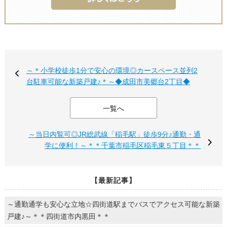
～＊小学校徒歩1分で安心の環境◎カースペース並列2
台駐車可能な新築戸建♪＊～◆成田市美郷台2丁目◆
一覧へ
～当日内覧可◎JR総武線「稲毛駅」徒歩9分♪通勤・通
学に便利！～＊＊千葉市稲毛区稲毛東５丁目＊＊
【最新記事】
～通勤通学も安心な立地☆四街道駅までバスでアクセス可能な新築
戸建♪～＊＊四街道市内黒田＊＊