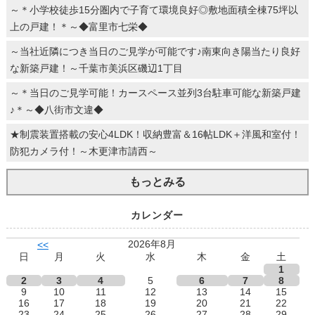
～＊小学校徒歩15分圏内で子育て環境良好◎敷地面積全棟75坪以
上の戸建！＊～◆富里市七栄◆
～当社近隣につき当日のご見学が可能です♪南東向き陽当たり良好
な新築戸建！～千葉市美浜区磯辺1丁目
～＊当日のご見学可能！カースペース並列3台駐車可能な新築戸建
♪＊～◆八街市文違◆
★制震装置搭載の安心4LDK！収納豊富＆16帖LDK＋洋風和室付！
防犯カメラ付！～木更津市請西～
もっとみる
カレンダー
2026年8月
<<
日
月
火
水
木
金
土
1
2
3
4
5
6
7
8
9
10
11
12
13
14
15
16
17
18
19
20
21
22
23
24
25
26
27
28
29