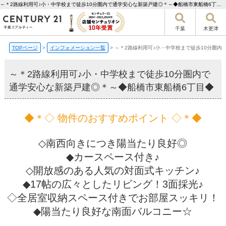
～＊2路線利用可♪小・中学校まで徒歩10分圏内で通学安心な新築戸建◎＊～◆船橋市東船橋6丁目◆【更新】 | 千葉市の不動産ならセンチュリー21千葉リアルティー
千葉
木更津
TOPページ
>
インフォメーション一覧
>
～＊2路線利用可♪小・中学校まで徒歩10分圏内
～＊2路線利用可♪小・中学校まで徒歩10分圏内で
通学安心な新築戸建◎＊～◆船橋市東船橋6丁目◆
◆＊◇ 物件のおすすめポイント ◇＊◆
◇南西向きにつき陽当たり良好◎
◆カースペース付き♪
◇開放感のある人気の対面式キッチン♪
◆17帖の広々としたリビング！3面採光♪
◇全居室収納スペース付きでお部屋スッキリ！
◆陽当たり良好な南面バルコニー☆