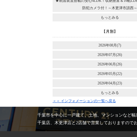
★制震装置搭載の安心4LDK！収納豊富＆16帖L
防犯カメラ付！～木更津市請西
もっとみる
【月別】
2026年08月(7)
2026年07月(26)
2026年06月(26)
2026年05月(22)
2026年04月(23)
もっとみる
＜＜ インフォメーションの一覧へ戻る
千葉市を中心に一戸建て、土地、マンションなど幅
千葉店、木更津店と2店舗で営業しておりますので