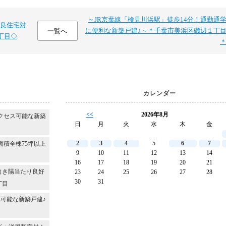
～JR京葉線「検見川浜駅」徒歩14分！通勤通
良住宅対
に便利な新築戸建♪～＊千葉市美浜区磯辺１丁
一覧へ
丁目◇
カレンダー
<<
2026年8月
クセス可能な新築
日
月
火
水
木
金
2
3
4
5
6
7
面積全棟75坪以上
9
10
11
12
13
14
16
17
18
19
20
21
向き陽当たり良好
23
24
25
26
27
28
30
31
丁目
可能な新築戸建♪