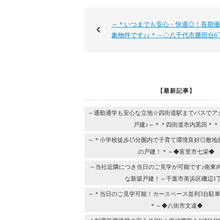
～＊いつまでも安心・快適◎！長期優
象物件です♪♪＊～◇八千代市勝田台6
【最新記事】
～通勤通学も安心な立地☆四街道駅までバスでア
戸建♪～＊＊四街道市内黒田＊＊
～＊小学校徒歩15分圏内で子育て環境良好◎敷地
の戸建！＊～◆富里市七栄◆
～当社近隣につき当日のご見学が可能です♪南東
な新築戸建！～千葉市美浜区磯辺1
～＊当日のご見学可能！カースペース並列3台駐車
＊～◆八街市文違◆