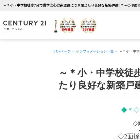
TOPページ
>
インフォメーション一覧
>
～＊小・中学
～＊小・中学校徒
たり良好な新築戸建
◆＊◇
◇
◇2面