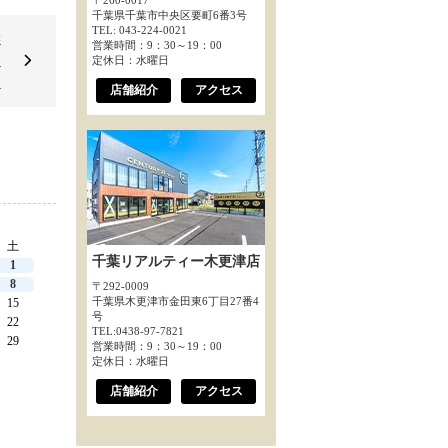
〒260-0017
千葉県千葉市中央区要町6番3号
TEL: 043-224-0021
学
営業時間：9：30～19：00
目
定休日：水曜日
＊
店舗紹介
アクセス
土
千葉リアルティー木更津店
1
8
〒292-0009
千葉県木更津市金田東6丁目27番4
15
号
22
TEL:0438-97-7821
29
営業時間：9：30～19：00
定休日：水曜日
店舗紹介
アクセス