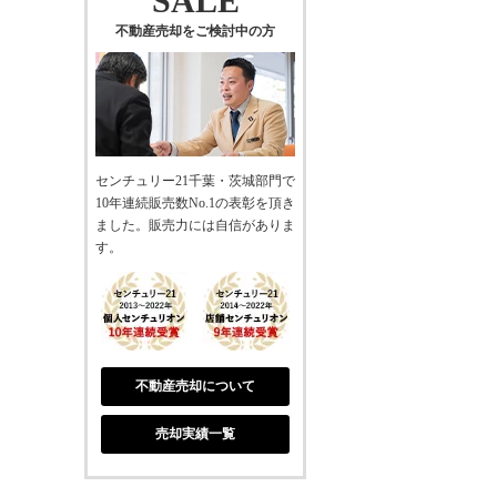
SALE
不動産売却をご検討中の方
センチュリー21千葉・茨城部門で
10年連続販売数No.1の表彰を頂き
ました。販売力には自信がありま
す。
不動産売却について
売却実績一覧