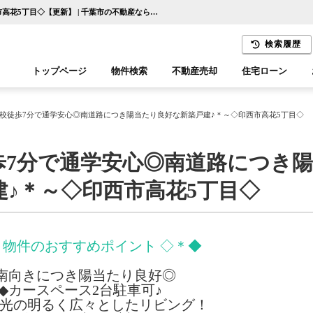
～＊小・中学校徒歩7分で通学安心◎南道路につき陽当たり良好な新築戸建♪＊～◇印西市高花5丁目◇【更新】 | 千葉市の不動産ならセンチュリー21千葉リアルティー
検索履歴
トップページ
物件検索
不動産売却
住宅ローン
千葉エリア
木更津エリア
校徒歩7分で通学安心◎南道路につき陽当たり良好な新築戸建♪＊～◇印西市高花5丁目◇
歩7分で通学安心◎南道路につき
♪＊～◇印西市高花5丁目◇
 物件のおすすめポイント ◇＊◆
南向きにつき陽当たり良好◎
◆カースペース2台駐車可♪
採光の明るく広々としたリビング！