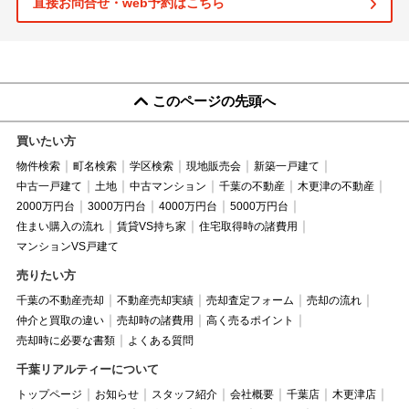
直接お問合せ・web予約はこちら
このページの先頭へ
買いたい方
物件検索
町名検索
学区検索
現地販売会
新築一戸建て
中古一戸建て
土地
中古マンション
千葉の不動産
木更津の不動産
2000万円台
3000万円台
4000万円台
5000万円台
住まい購入の流れ
賃貸VS持ち家
住宅取得時の諸費用
マンションVS戸建て
売りたい方
千葉の不動産売却
不動産売却実績
売却査定フォーム
売却の流れ
仲介と買取の違い
売却時の諸費用
高く売るポイント
売却時に必要な書類
よくある質問
千葉リアルティーについて
トップページ
お知らせ
スタッフ紹介
会社概要
千葉店
木更津店