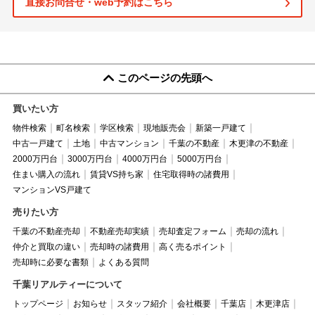
直接お問合せ・web予約はこちら
このページの先頭へ
買いたい方
物件検索
町名検索
学区検索
現地販売会
新築一戸建て
中古一戸建て
土地
中古マンション
千葉の不動産
木更津の不動産
2000万円台
3000万円台
4000万円台
5000万円台
住まい購入の流れ
賃貸VS持ち家
住宅取得時の諸費用
マンションVS戸建て
売りたい方
千葉の不動産売却
不動産売却実績
売却査定フォーム
売却の流れ
仲介と買取の違い
売却時の諸費用
高く売るポイント
売却時に必要な書類
よくある質問
千葉リアルティーについて
トップページ
お知らせ
スタッフ紹介
会社概要
千葉店
木更津店