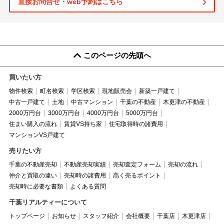
直接お問合せ・web予約はこちら
このページの先頭へ
買いたい方
物件検索
町名検索
学区検索
現地販売会
新築一戸建て
中古一戸建て
土地
中古マンション
千葉の不動産
木更津の不動産
2000万円台
3000万円台
4000万円台
5000万円台
住まい購入の流れ
賃貸VS持ち家
住宅取得時の諸費用
マンションVS戸建て
売りたい方
千葉の不動産売却
不動産売却実績
売却査定フォーム
売却の流れ
仲介と買取の違い
売却時の諸費用
高く売るポイント
売却時に必要な書類
よくある質問
千葉リアルティーについて
トップページ
お知らせ
スタッフ紹介
会社概要
千葉店
木更津店