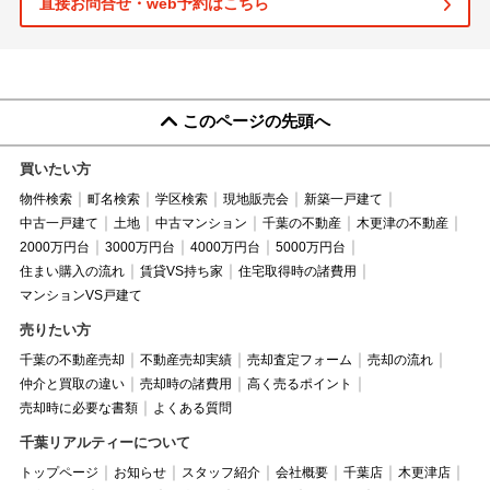
直接お問合せ・web予約はこちら
このページの先頭へ
買いたい方
物件検索
町名検索
学区検索
現地販売会
新築一戸建て
中古一戸建て
土地
中古マンション
千葉の不動産
木更津の不動産
2000万円台
3000万円台
4000万円台
5000万円台
住まい購入の流れ
賃貸VS持ち家
住宅取得時の諸費用
マンションVS戸建て
売りたい方
千葉の不動産売却
不動産売却実績
売却査定フォーム
売却の流れ
仲介と買取の違い
売却時の諸費用
高く売るポイント
売却時に必要な書類
よくある質問
千葉リアルティーについて
トップページ
お知らせ
スタッフ紹介
会社概要
千葉店
木更津店