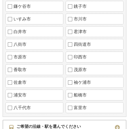
鎌ケ谷市
銚子市
いすみ市
市川市
白井市
君津市
八街市
四街道市
市原市
印西市
香取市
茂原市
佐倉市
袖ケ浦市
浦安市
船橋市
八千代市
富里市
ご希望の沿線・駅を選んでください