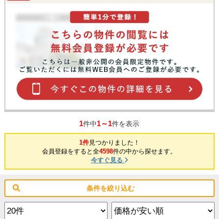
1
1～1
件中
件を表示
1件
見つかりました！
会員登録をすると全
4598
件の中から探せます。
今すぐ見る
条件を絞り込む