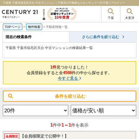
千葉県 千葉市稲毛区天台 中古マンション｜千葉市の不動産ならセンチュリー21千葉リアルティー
千葉
木更津
TOPページ
>
物件検索
>
不動産情報一覧
現在の検索条件
さらに条件を絞り込む
千葉県 千葉市稲毛区天台 中古マンションの検索結果一覧
1件
見つかりました！
会員登録をすると全
4598
件の中から探せます。
今すぐ見る
条件を絞り込む
1
1～1
件中
件を表示
【会員様限定で公開中！】
会員限定