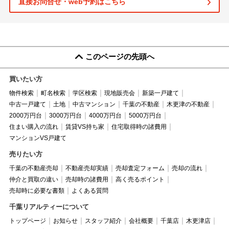
直接お問合せ・web予約はこちら
このページの先頭へ
買いたい方
物件検索
町名検索
学区検索
現地販売会
新築一戸建て
中古一戸建て
土地
中古マンション
千葉の不動産
木更津の不動産
2000万円台
3000万円台
4000万円台
5000万円台
住まい購入の流れ
賃貸VS持ち家
住宅取得時の諸費用
マンションVS戸建て
売りたい方
千葉の不動産売却
不動産売却実績
売却査定フォーム
売却の流れ
仲介と買取の違い
売却時の諸費用
高く売るポイント
売却時に必要な書類
よくある質問
千葉リアルティーについて
トップページ
お知らせ
スタッフ紹介
会社概要
千葉店
木更津店