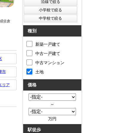
種別
新築一戸建て
中古一戸建て
区
中古マンション
津市
土地
エリア
価格
～
万円
駅徒歩