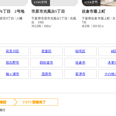
花見川区
若葉区
稲毛区
緑
習志野市
四街道市
佐倉市
木更
袖ヶ浦市
茂原市
富津市
その他
発行