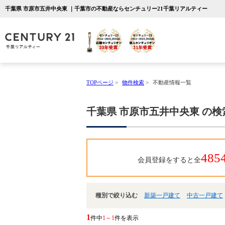
千葉県 市原市五井中央東 ｜千葉市の不動産ならセンチュリー21千葉リアルティー
TOPページ
>
物件検索
>
不動産情報一覧
千葉県 市原市五井中央東 の
485
会員登録をすると全
種別で絞り込む
新築一戸建て
中古一戸建て
1
件中
1～1
件を表示