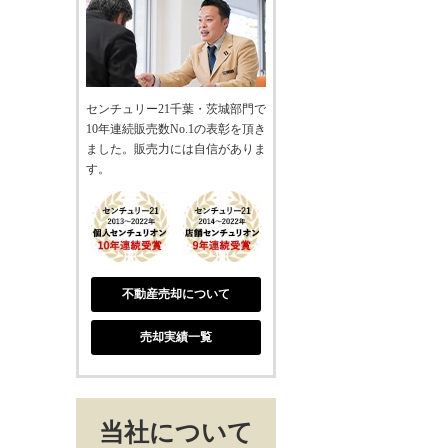
センチュリー21千葉・茨城部門で
10年連続販売数No.1の表彰を頂き
ました。販売力には自信がありま
す。
不動産売却について
売却実績一覧
当社について