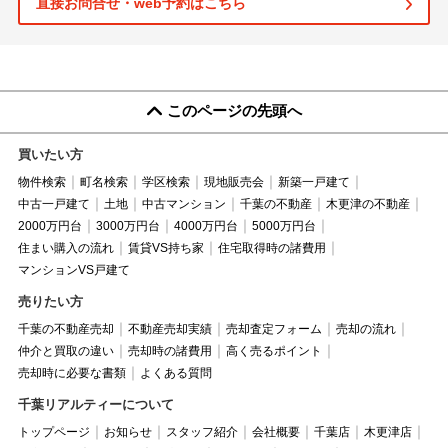
直接お問合せ・web予約はこちら
このページの先頭へ
買いたい方
物件検索
町名検索
学区検索
現地販売会
新築一戸建て
中古一戸建て
土地
中古マンション
千葉の不動産
木更津の不動産
2000万円台
3000万円台
4000万円台
5000万円台
住まい購入の流れ
賃貸VS持ち家
住宅取得時の諸費用
マンションVS戸建て
売りたい方
千葉の不動産売却
不動産売却実績
売却査定フォーム
売却の流れ
仲介と買取の違い
売却時の諸費用
高く売るポイント
売却時に必要な書類
よくある質問
千葉リアルティーについて
トップページ
お知らせ
スタッフ紹介
会社概要
千葉店
木更津店