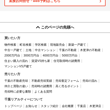
直接お問合せ・web予約はこちら
このページの先頭へ
買いたい方
物件検索
町名検索
学区検索
現地販売会
新築一戸建て
中古一戸建て
土地
中古マンション
千葉の不動産
木更津の不動産
2000万円台
3000万円台
4000万円台
5000万円台
住まい購入の流れ
賃貸VS持ち家
住宅取得時の諸費用
マンションVS戸建て
売りたい方
千葉の不動産売却
不動産売却実績
売却査定フォーム
売却の流れ
仲介と買取の違い
売却時の諸費用
高く売るポイント
売却時に必要な書類
よくある質問
千葉リアルティーについて
トップページ
お知らせ
スタッフ紹介
会社概要
千葉店
木更津店