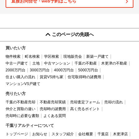
直接お問合せ・web予約はこちら
このページの先頭へ
買いたい方
物件検索
町名検索
学区検索
現地販売会
新築一戸建て
中古一戸建て
土地
中古マンション
千葉の不動産
木更津の不動産
2000万円台
3000万円台
4000万円台
5000万円台
住まい購入の流れ
賃貸VS持ち家
住宅取得時の諸費用
マンションVS戸建て
売りたい方
千葉の不動産売却
不動産売却実績
売却査定フォーム
売却の流れ
仲介と買取の違い
売却時の諸費用
高く売るポイント
売却時に必要な書類
よくある質問
千葉リアルティーについて
トップページ
お知らせ
スタッフ紹介
会社概要
千葉店
木更津店