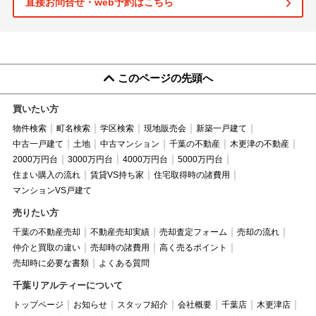
直接お問合せ・web予約はこちら
このページの先頭へ
買いたい方
物件検索
町名検索
学区検索
現地販売会
新築一戸建て
中古一戸建て
土地
中古マンション
千葉の不動産
木更津の不動産
2000万円台
3000万円台
4000万円台
5000万円台
住まい購入の流れ
賃貸VS持ち家
住宅取得時の諸費用
マンションVS戸建て
売りたい方
千葉の不動産売却
不動産売却実績
売却査定フォーム
売却の流れ
仲介と買取の違い
売却時の諸費用
高く売るポイント
売却時に必要な書類
よくある質問
千葉リアルティーについて
トップページ
お知らせ
スタッフ紹介
会社概要
千葉店
木更津店