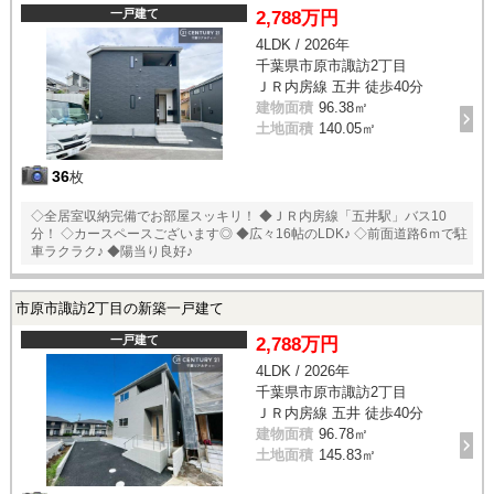
一戸建て
2,788万円
4LDK / 2026年
千葉県市原市諏訪2丁目
ＪＲ内房線 五井 徒歩40分
建物面積
96.38㎡
土地面積
140.05㎡
36
枚
◇全居室収納完備でお部屋スッキリ！ ◆ＪＲ内房線「五井駅」バス10
分！ ◇カースペースございます◎ ◆広々16帖のLDK♪ ◇前面道路6ｍで駐
車ラクラク♪ ◆陽当り良好♪
市原市諏訪2丁目の新築一戸建て
一戸建て
2,788万円
4LDK / 2026年
千葉県市原市諏訪2丁目
ＪＲ内房線 五井 徒歩40分
建物面積
96.78㎡
土地面積
145.83㎡