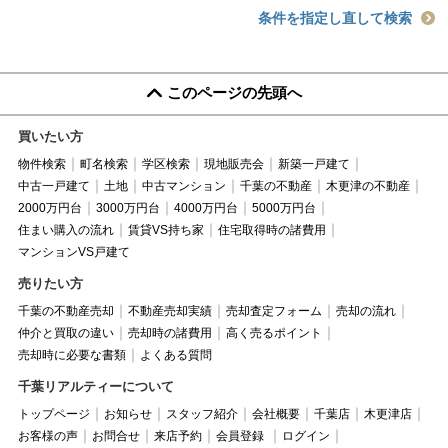
条件を指定し直して検索
このページの先頭へ
買いたい方
物件検索
町名検索
学区検索
現地販売会
新築一戸建て
中古一戸建て
土地
中古マンション
千葉の不動産
木更津の不動産
2000万円台
3000万円台
4000万円台
5000万円台
住まい購入の流れ
賃貸VS持ち家
住宅取得時の諸費用
マンションVS戸建て
売りたい方
千葉の不動産売却
不動産売却実績
売却査定フォーム
売却の流れ
仲介と買取の違い
売却時の諸費用
高く売るポイント
売却時に必要な書類
よくある質問
千葉リアルティーについて
トップページ
お知らせ
スタッフ紹介
会社概要
千葉店
木更津店
お客様の声
お問合せ
来店予約
会員登録
ログイン