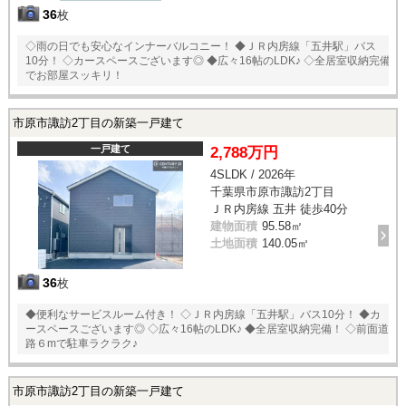
36
枚
◇雨の日でも安心なインナーバルコニー！ ◆ＪＲ内房線「五井駅」バス
10分！ ◇カースペースございます◎ ◆広々16帖のLDK♪ ◇全居室収納完備
でお部屋スッキリ！
市原市諏訪2丁目の新築一戸建て
一戸建て
2,788万円
4SLDK / 2026年
千葉県市原市諏訪2丁目
ＪＲ内房線 五井 徒歩40分
建物面積
95.58㎡
土地面積
140.05㎡
36
枚
◆便利なサービスルーム付き！ ◇ＪＲ内房線「五井駅」バス10分！ ◆カ
ースペースございます◎ ◇広々16帖のLDK♪ ◆全居室収納完備！ ◇前面道
路６mで駐車ラクラク♪
市原市諏訪2丁目の新築一戸建て