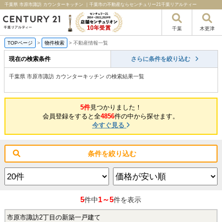
千葉県 市原市諏訪 カウンターキッチン ｜千葉市の不動産ならセンチュリー21千葉リアルティー
千葉
木更津
TOPページ
>
物件検索
>
不動産情報一覧
現在の検索条件
さらに条件を絞り込む
千葉県 市原市諏訪 カウンターキッチン の検索結果一覧
5件
見つかりました！
会員登録をすると全
4856
件の中から探せます。
今すぐ見る
条件を絞り込む
5
1～5
件中
件を表示
市原市諏訪2丁目の新築一戸建て