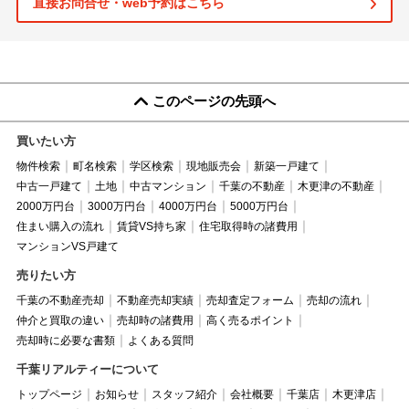
直接お問合せ・web予約はこちら
このページの先頭へ
買いたい方
物件検索
町名検索
学区検索
現地販売会
新築一戸建て
中古一戸建て
土地
中古マンション
千葉の不動産
木更津の不動産
2000万円台
3000万円台
4000万円台
5000万円台
住まい購入の流れ
賃貸VS持ち家
住宅取得時の諸費用
マンションVS戸建て
売りたい方
千葉の不動産売却
不動産売却実績
売却査定フォーム
売却の流れ
仲介と買取の違い
売却時の諸費用
高く売るポイント
売却時に必要な書類
よくある質問
千葉リアルティーについて
トップページ
お知らせ
スタッフ紹介
会社概要
千葉店
木更津店