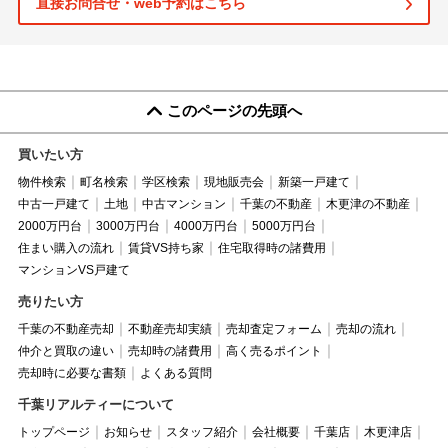
直接お問合せ・web予約はこちら
このページの先頭へ
買いたい方
物件検索
町名検索
学区検索
現地販売会
新築一戸建て
中古一戸建て
土地
中古マンション
千葉の不動産
木更津の不動産
2000万円台
3000万円台
4000万円台
5000万円台
住まい購入の流れ
賃貸VS持ち家
住宅取得時の諸費用
マンションVS戸建て
売りたい方
千葉の不動産売却
不動産売却実績
売却査定フォーム
売却の流れ
仲介と買取の違い
売却時の諸費用
高く売るポイント
売却時に必要な書類
よくある質問
千葉リアルティーについて
トップページ
お知らせ
スタッフ紹介
会社概要
千葉店
木更津店