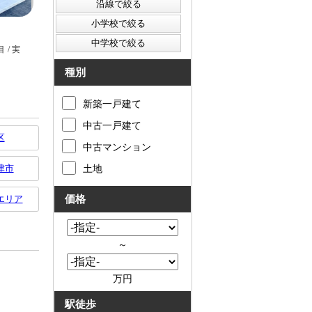
種別
新築一戸建て
中古一戸建て
区
中古マンション
津市
土地
エリア
価格
～
万円
駅徒歩