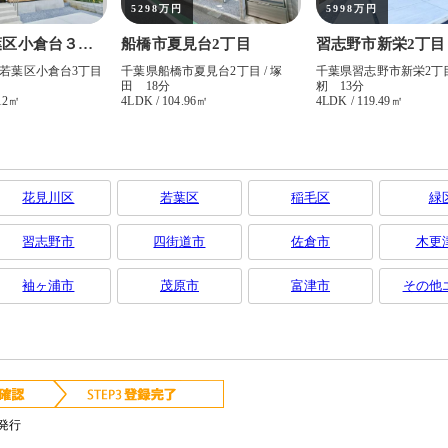
花見川区
若葉区
稲毛区
緑
習志野市
四街道市
佐倉市
木更
袖ヶ浦市
茂原市
富津市
その他
発行