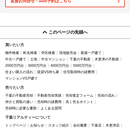
直接お問合せ・web予約はこちら
このページの先頭へ
買いたい方
物件検索
町名検索
学区検索
現地販売会
新築一戸建て
中古一戸建て
土地
中古マンション
千葉の不動産
木更津の不動産
2000万円台
3000万円台
4000万円台
5000万円台
住まい購入の流れ
賃貸VS持ち家
住宅取得時の諸費用
マンションVS戸建て
売りたい方
千葉の不動産売却
不動産売却実績
売却査定フォーム
売却の流れ
仲介と買取の違い
売却時の諸費用
高く売るポイント
売却時に必要な書類
よくある質問
千葉リアルティーについて
トップページ
お知らせ
スタッフ紹介
会社概要
千葉店
木更津店