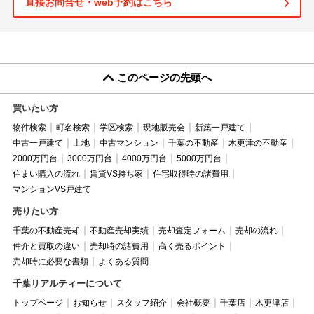
直接お問合せ・web予約はこちら
このページの先頭へ
買いたい方
物件検索
町名検索
学区検索
現地販売会
新築一戸建て
中古一戸建て
土地
中古マンション
千葉の不動産
木更津の不動産
2000万円台
3000万円台
4000万円台
5000万円台
住まい購入の流れ
賃貸VS持ち家
住宅取得時の諸費用
マンションVS戸建て
売りたい方
千葉の不動産売却
不動産売却実績
売却査定フォーム
売却の流れ
仲介と買取の違い
売却時の諸費用
高く売るポイント
売却時に必要な書類
よくある質問
千葉リアルティーについて
トップページ
お知らせ
スタッフ紹介
会社概要
千葉店
木更津店