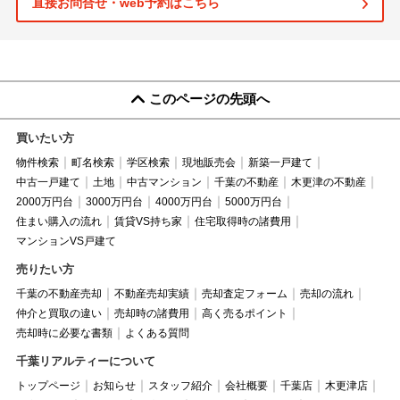
直接お問合せ・web予約はこちら
このページの先頭へ
買いたい方
物件検索
町名検索
学区検索
現地販売会
新築一戸建て
中古一戸建て
土地
中古マンション
千葉の不動産
木更津の不動産
2000万円台
3000万円台
4000万円台
5000万円台
住まい購入の流れ
賃貸VS持ち家
住宅取得時の諸費用
マンションVS戸建て
売りたい方
千葉の不動産売却
不動産売却実績
売却査定フォーム
売却の流れ
仲介と買取の違い
売却時の諸費用
高く売るポイント
売却時に必要な書類
よくある質問
千葉リアルティーについて
トップページ
お知らせ
スタッフ紹介
会社概要
千葉店
木更津店