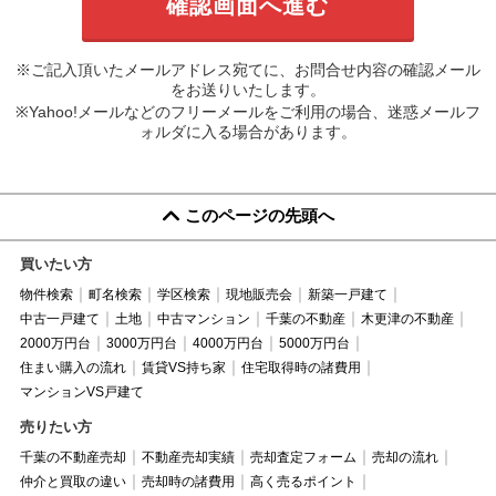
※ご記入頂いたメールアドレス宛てに、お問合せ内容の確認メール
をお送りいたします。
※Yahoo!メールなどのフリーメールをご利用の場合、迷惑メールフ
ォルダに入る場合があります。
このページの先頭へ
買いたい方
物件検索
町名検索
学区検索
現地販売会
新築一戸建て
中古一戸建て
土地
中古マンション
千葉の不動産
木更津の不動産
2000万円台
3000万円台
4000万円台
5000万円台
住まい購入の流れ
賃貸VS持ち家
住宅取得時の諸費用
マンションVS戸建て
売りたい方
千葉の不動産売却
不動産売却実績
売却査定フォーム
売却の流れ
仲介と買取の違い
売却時の諸費用
高く売るポイント