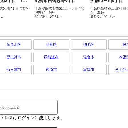
花見川区
若葉区
稲毛区
緑
習志野市
四街道市
佐倉市
木更
袖ヶ浦市
茂原市
富津市
その他
アドレスはログインに使用します。