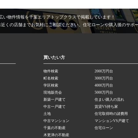
広い物件情報を千葉エリアトップクラスで掲載しています！
お近くの店舗までお気軽にご相談ください。住宅ローンや購入後のサポ
買いたい方
物件検索
2000万円台
町名検索
3000万円台
学区検索
4000万円台
現地販売会
5000万円台
新築一戸建て
住まい購入の流れ
中古一戸建て
賃貸VS持ち家
土地
住宅取得時の諸費用
中古マンション
マンションVS戸建て
千葉の不動産
住宅ローン
木更津の不動産