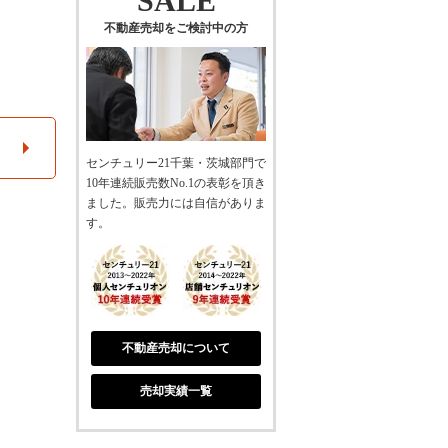
SALE
不動産売却をご検討中の方
センチュリー21千葉・茨城部門で
10年連続販売数No.1の表彰を頂き
ました。販売力には自信がありま
す。
不動産売却について
売却実績一覧