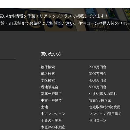
広い物件情報を千葉エリアトップクラスで掲載しています！
お近くの店舗までお気軽にご相談ください。住宅ローンや購入後のサポ
買いたい方
物件検索
2000万円台
町名検索
3000万円台
学区検索
4000万円台
現地販売会
5000万円台
新築一戸建て
住まい購入の流れ
中古一戸建て
賃貸VS持ち家
土地
住宅取得時の諸費用
中古マンション
マンションVS戸建て
千葉の不動産
住宅ローン
木更津の不動産