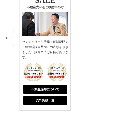
SALE
不動産売却をご検討中の方
センチュリー21千葉・茨城部門で
10年連続販売数No.1の表彰を頂き
ました。販売力には自信がありま
す。
不動産売却について
売却実績一覧