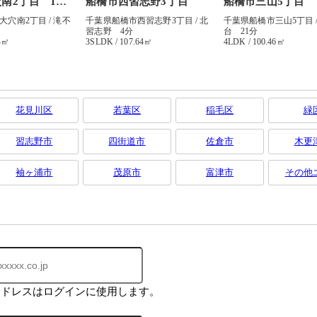
花見川区
若葉区
稲毛区
緑
習志野市
四街道市
佐倉市
木更
袖ヶ浦市
茂原市
富津市
その他
アドレスはログインに使用します。