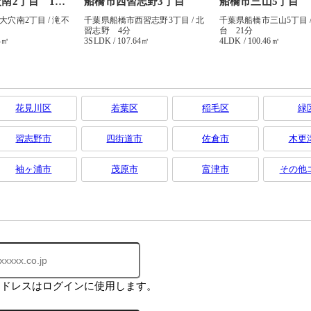
花見川区
若葉区
稲毛区
緑
習志野市
四街道市
佐倉市
木更
袖ヶ浦市
茂原市
富津市
その他
アドレスはログインに使用します。