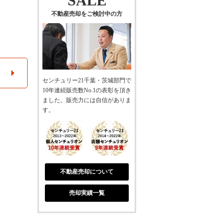
SALE
不動産売却をご検討中の方
センチュリー21千葉・茨城部門で
10年連続販売数No.1の表彰を頂き
ました。販売力には自信がありま
す。
不動産売却について
売却実績一覧