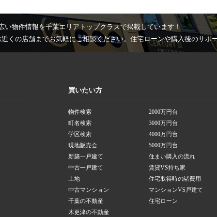
広い物件情報を千葉エリアトップクラスで掲載しています！
お近くの店舗までお気軽にご相談ください。住宅ローンや購入後のサポ
買いたい方
物件検索
2000万円台
町名検索
3000万円台
学区検索
4000万円台
現地販売会
5000万円台
新築一戸建て
住まい購入の流れ
中古一戸建て
賃貸VS持ち家
土地
住宅取得時の諸費用
中古マンション
マンションVS戸建て
千葉の不動産
住宅ローン
木更津の不動産