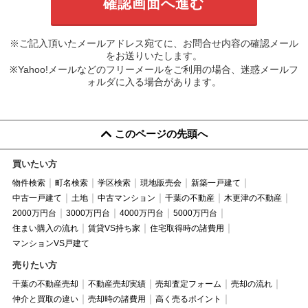
※ご記入頂いたメールアドレス宛てに、お問合せ内容の確認メール
をお送りいたします。
※Yahoo!メールなどのフリーメールをご利用の場合、迷惑メールフ
ォルダに入る場合があります。
このページの先頭へ
買いたい方
物件検索
町名検索
学区検索
現地販売会
新築一戸建て
中古一戸建て
土地
中古マンション
千葉の不動産
木更津の不動産
2000万円台
3000万円台
4000万円台
5000万円台
住まい購入の流れ
賃貸VS持ち家
住宅取得時の諸費用
マンションVS戸建て
売りたい方
千葉の不動産売却
不動産売却実績
売却査定フォーム
売却の流れ
仲介と買取の違い
売却時の諸費用
高く売るポイント