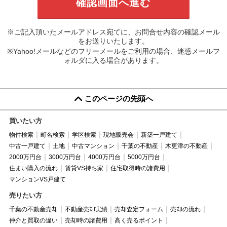
※ご記入頂いたメールアドレス宛てに、お問合せ内容の確認メール
をお送りいたします。
※Yahoo!メールなどのフリーメールをご利用の場合、迷惑メールフ
ォルダに入る場合があります。
このページの先頭へ
買いたい方
物件検索
町名検索
学区検索
現地販売会
新築一戸建て
中古一戸建て
土地
中古マンション
千葉の不動産
木更津の不動産
2000万円台
3000万円台
4000万円台
5000万円台
住まい購入の流れ
賃貸VS持ち家
住宅取得時の諸費用
マンションVS戸建て
売りたい方
千葉の不動産売却
不動産売却実績
売却査定フォーム
売却の流れ
仲介と買取の違い
売却時の諸費用
高く売るポイント