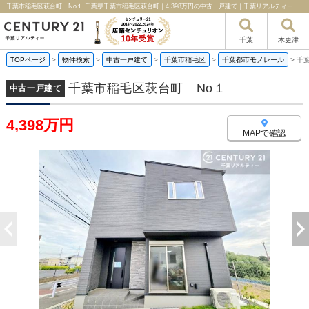
千葉市稲毛区萩台町 No１ 千葉県千葉市稲毛区萩台町｜4,398万円の中古一戸建て｜千葉リアルティー
千葉
木更津
TOPページ
>
物件検索
>
中古一戸建て
>
千葉市稲毛区
>
千葉都市モノレール
>
千
千葉市稲毛区萩台町 No１
中古一戸建て
4,398万円
MAPで確認