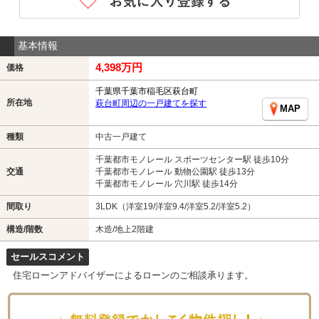
基本情報
4,398万円
価格
千葉県千葉市稲毛区萩台町
所在地
萩台町周辺の一戸建てを探す
MAP
種類
中古一戸建て
千葉都市モノレール スポーツセンター駅 徒歩10分
交通
千葉都市モノレール 動物公園駅 徒歩13分
千葉都市モノレール 穴川駅 徒歩14分
間取り
3LDK（洋室19/洋室9.4/洋室5.2/洋室5.2）
構造/階数
木造/地上2階建
セールスコメント
住宅ローンアドバイザーによるローンのご相談承ります。