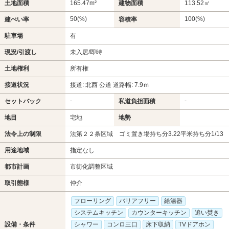
土地面積
165.47m²
建物面積
113.52㎡
50(%)
100(%)
建ぺい率
容積率
駐車場
有
現況/引渡し
未入居/即時
土地権利
所有権
接道状況
接道: 北西 公道 道路幅: 7.9ｍ
-
-
セットバック
私道負担面積
地目
宅地
地勢
法令上の制限
法第２２条区域 ゴミ置き場持ち分3.22平米持ち分1/13
用途地域
指定なし
都市計画
市街化調整区域
取引態様
仲介
フローリング
バリアフリー
給湯器
システムキッチン
カウンターキッチン
追い焚き
設備・条件
シャワー
コンロ三口
床下収納
TVドアホン