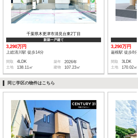
千葉県木更津市清見台東2丁目
新築一戸建て
3,290万円
3,290万円
上総清川駅 徒歩14分
巌根駅 徒歩8
4LDK
3LDK
間取
築年
2026年
間取
土地
138.11㎡
建物
107.23㎡
土地
170.02㎡
同じ学区の物件はこちら