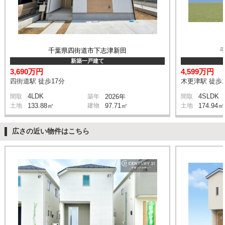
千葉県四街道市下志津新田
新築一戸建て
3,690万円
4,599万円
四街道駅 徒歩17分
木更津駅 徒歩1
4LDK
4SLDK
間取
築年
2026年
間取
土地
133.88㎡
建物
97.71㎡
土地
174.94㎡
広さの近い物件はこちら