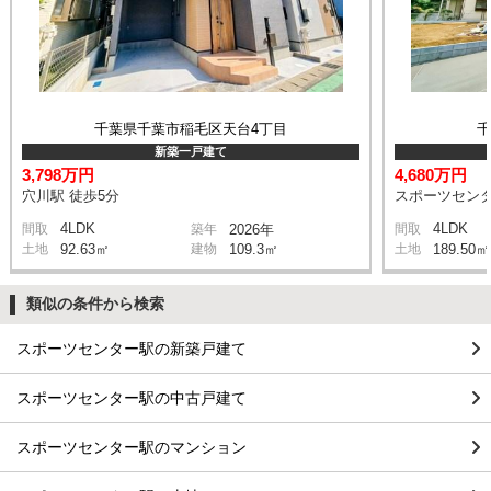
千葉県千葉市稲毛区天台4丁目
新築一戸建て
3,798万円
4,680万円
穴川駅 徒歩5分
スポーツセンタ
4LDK
4LDK
間取
築年
2026年
間取
土地
92.63㎡
建物
109.3㎡
土地
189.50㎡
類似の条件から検索
スポーツセンター駅の新築戸建て
スポーツセンター駅の中古戸建て
スポーツセンター駅のマンション