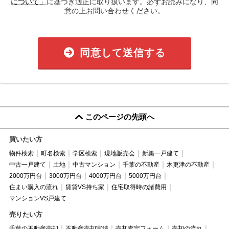
について」
に基づき適正に取り扱います。必ずお読みになり、同
意の上お問い合わせください。
同意して送信する
このページの先頭へ
買いたい方
物件検索
町名検索
学区検索
現地販売会
新築一戸建て
中古一戸建て
土地
中古マンション
千葉の不動産
木更津の不動産
2000万円台
3000万円台
4000万円台
5000万円台
住まい購入の流れ
賃貸VS持ち家
住宅取得時の諸費用
マンションVS戸建て
売りたい方
千葉の不動産売却
不動産売却実績
売却査定フォーム
売却の流れ