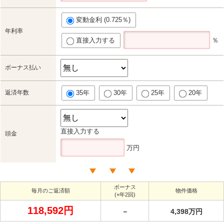
変動金利 (0.725％)
年利率
直接入力する
％
ボーナス払い
返済年数
35年
30年
25年
20年
直接入力する
頭金
万円
ボーナス
毎月のご返済額
物件価格
(×年2回)
118,592円
－
4,398万円